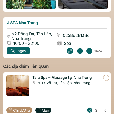
J SPA Nha Trang
62 Đống Đa, Tân Lập,
02586281386
Nha Trang
10:00 – 22:00
Spa
Gọi ngay
1424
Các địa điểm liên quan
Tara Spa – Massage tại Nha Trang
75 Đ. Võ Trứ, Tân Lập, Nha Trang
ng
Map
5
(0)
Chỉ đường