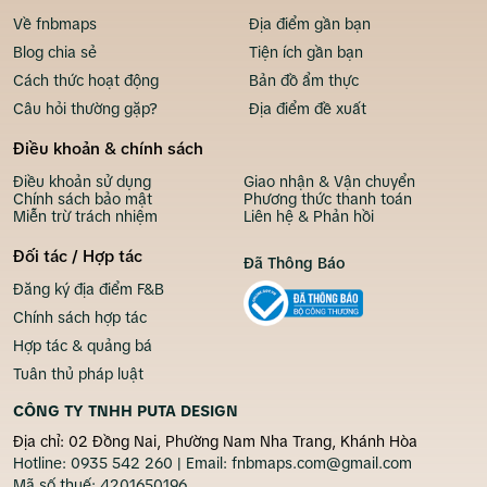
Về fnbmaps
Địa điểm gần bạn
Blog chia sẻ
Tiện ích gần bạn
Cách thức hoạt động
Bản đồ ẩm thực
Câu hỏi thường gặp?
Địa điểm đề xuất
Điều khoản & chính sách
Điều khoản sử dụng
Giao nhận & Vận chuyển
Chính sách bảo mật
Phương thức thanh toán
Miễn trừ trách nhiệm
Liên hệ & Phản hồi
Đối tác / Hợp tác
Đã Thông Báo
Đăng ký địa điểm F&B
Chính sách hợp tác
Hợp tác & quảng bá
Tuân thủ pháp luật
CÔNG TY TNHH PUTA DESIGN
Địa chỉ: 02 Đồng Nai, Phường Nam Nha Trang, Khánh Hòa
Hotline:
0935 542 260
| Email:
fnbmaps.com@gmail.com
Mã số thuế:
4201650196