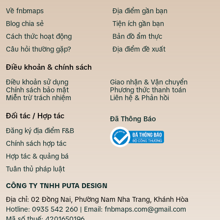
Về fnbmaps
Địa điểm gần bạn
Blog chia sẻ
Tiện ích gần bạn
Cách thức hoạt động
Bản đồ ẩm thực
Câu hỏi thường gặp?
Địa điểm đề xuất
Điều khoản & chính sách
Điều khoản sử dụng
Giao nhận & Vận chuyển
Chính sách bảo mật
Phương thức thanh toán
Miễn trừ trách nhiệm
Liên hệ & Phản hồi
Đối tác / Hợp tác
Đã Thông Báo
Đăng ký địa điểm F&B
Chính sách hợp tác
Hợp tác & quảng bá
Tuân thủ pháp luật
CÔNG TY TNHH PUTA DESIGN
Địa chỉ: 02 Đồng Nai, Phường Nam Nha Trang, Khánh Hòa
Hotline:
0935 542 260
| Email:
fnbmaps.com@gmail.com
Mã số thuế:
4201650196