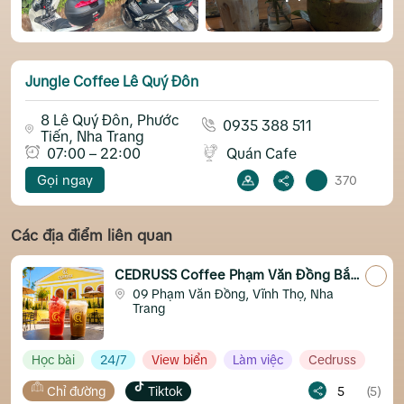
Jungle Coffee Lê Quý Đôn
8 Lê Quý Đôn, Phước
0935 388 511
Tiến, Nha Trang
07:00 – 22:00
Quán Cafe
Gọi ngay
370
Các địa điểm liên quan
CEDRUSS Coffee Phạm Văn Đồng Bắc
Nha Trang
09 Phạm Văn Đồng, Vĩnh Thọ, Nha
Trang
24/7
View biển
Làm việc
Cedruss
ng
Tiktok
5
(5)
Chỉ đường