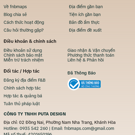
Về fnbmaps
Địa điểm gần bạn
Blog chia sẻ
Tiện ích gần bạn
Cách thức hoạt động
Bản đồ ẩm thực
Câu hỏi thường gặp?
Địa điểm đề xuất
Điều khoản & chính sách
Điều khoản sử dụng
Giao nhận & Vận chuyển
Chính sách bảo mật
Phương thức thanh toán
Miễn trừ trách nhiệm
Liên hệ & Phản hồi
Đối tác / Hợp tác
Đã Thông Báo
Đăng ký địa điểm F&B
Chính sách hợp tác
Hợp tác & quảng bá
Tuân thủ pháp luật
CÔNG TY TNHH PUTA DESIGN
Địa chỉ: 02 Đồng Nai, Phường Nam Nha Trang, Khánh Hòa
Hotline:
0935 542 260
| Email:
fnbmaps.com@gmail.com
Mã số thuế:
4201650196