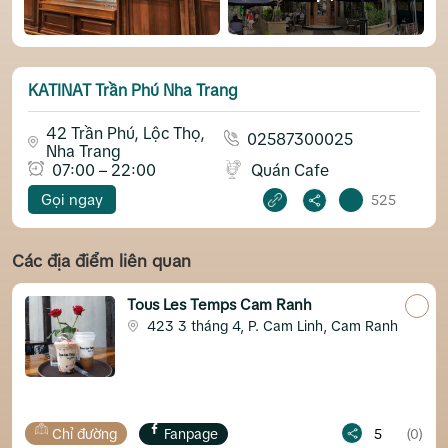
KATINAT Trần Phú Nha Trang
42 Trần Phú, Lộc Thọ,
02587300025
Nha Trang
07:00 – 22:00
Quán Cafe
Gọi ngay
525
Các địa điểm liên quan
Tous Les Temps Cam Ranh
423 3 tháng 4, P. Cam Linh, Cam Ranh
ỉ đường
Fanpage
5
(0)
Chỉ đ