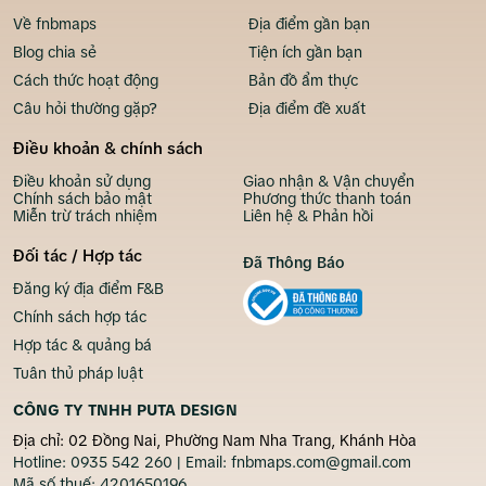
Về fnbmaps
Địa điểm gần bạn
Blog chia sẻ
Tiện ích gần bạn
Cách thức hoạt động
Bản đồ ẩm thực
Câu hỏi thường gặp?
Địa điểm đề xuất
Điều khoản & chính sách
Điều khoản sử dụng
Giao nhận & Vận chuyển
Chính sách bảo mật
Phương thức thanh toán
Miễn trừ trách nhiệm
Liên hệ & Phản hồi
Đối tác / Hợp tác
Đã Thông Báo
Đăng ký địa điểm F&B
Chính sách hợp tác
Hợp tác & quảng bá
Tuân thủ pháp luật
CÔNG TY TNHH PUTA DESIGN
Địa chỉ: 02 Đồng Nai, Phường Nam Nha Trang, Khánh Hòa
Hotline:
0935 542 260
| Email:
fnbmaps.com@gmail.com
Mã số thuế:
4201650196