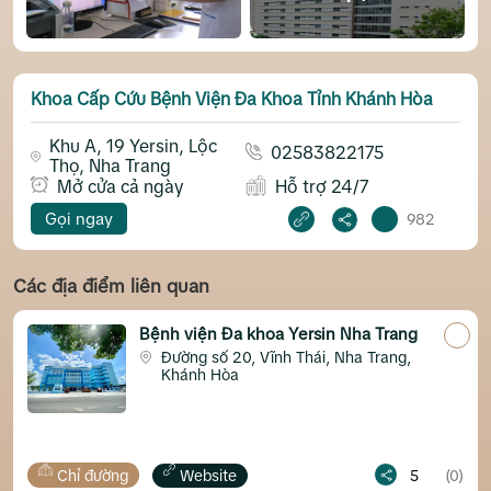
Khoa Cấp Cứu Bệnh Viện Đa Khoa Tỉnh Khánh Hòa
Khu A, 19 Yersin, Lộc
02583822175
Thọ, Nha Trang
Mở cửa cả ngày
Hỗ trợ 24/7
Gọi ngay
982
Các địa điểm liên quan
ện Đa khoa Yersin Nha Trang
Cứu Hộ Gia
Huy
 số 20, Vĩnh Thái, Nha Trang,
668, Vĩnh
 Hòa
site
5
(0)
Chỉ đường
Websit