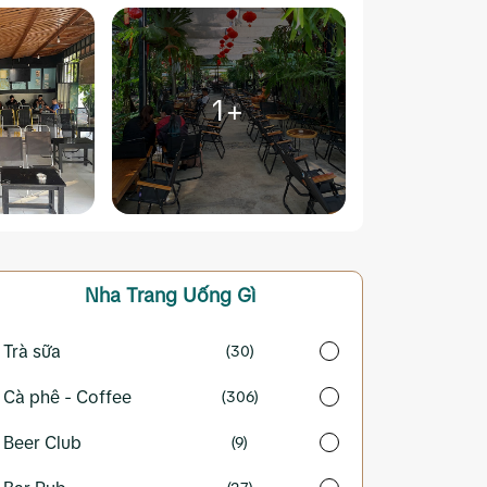
1+
Nha Trang
Uống Gì
Trà sữa
(30)
Cà phê - Coffee
(306)
Beer Club
(9)