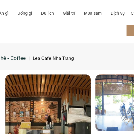
Ăn gì
Uống gì
Du lịch
Giải trí
Mua sắm
Dịch vụ
C
hê - Coffee
|
Lea Cafe Nha Trang