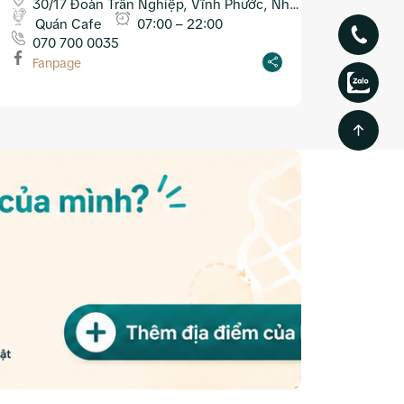
30/17 Đoàn Trần Nghiệp, Vĩnh Phước, Nha
Trang
Quán Cafe
07:00 – 22:00
070 700 0035
Fanpage