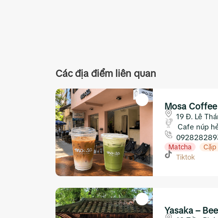
Các địa điểm liên quan
Mosa Coffee
19 Đ. Lê Th
Cafe núp h
092828289
Matcha
Cặp 
Tiktok
Yasaka – Bee