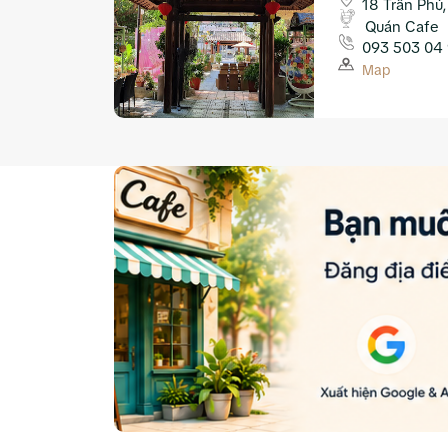
18 Trần Phú,
Quán Cafe
093 503 04
Map