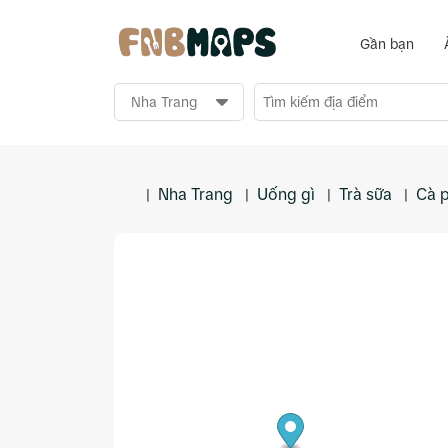
Gần bạn
Nha Trang
Uống gì
Trà sữa
Cà p
|
|
|
|