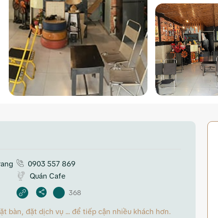
rang
0903 557 869
Quán Cafe
368
 bàn, đặt dịch vụ ... để tiếp cận nhiều khách hơn.