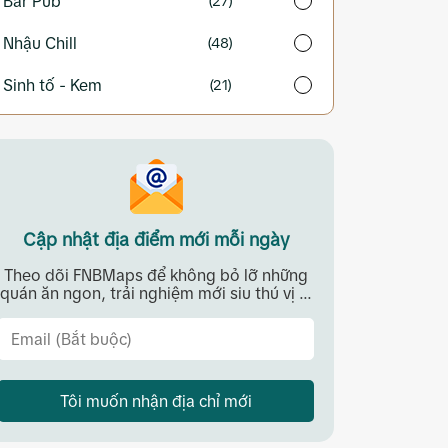
Bar Pub
(27)
Nhậu Chill
(48)
Sinh tố - Kem
(21)
Cập nhật địa điểm mới mỗi ngày
Theo dõi FNBMaps để không bỏ lỡ những
quán ăn ngon, trải nghiệm mới siu thú vị ...
Tôi muốn nhận địa chỉ mới