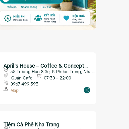
April’s House – Coffee & Concept
Trương Hán Siêu
55 Trương Hán Siêu, P. Phước Trung, Nha
Trang
Quán Cafe
07:30 – 22:00
0967 499 593
Map
Tiệm Cà Phê Nha Trang