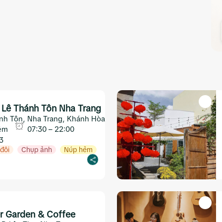
 Lê Thánh Tôn Nha Trang
ánh Tôn, Nha Trang, Khánh Hòa
ẻm
07:30 – 22:00
3
đôi
Chụp ảnh
Núp hẻm
r Garden & Coffee