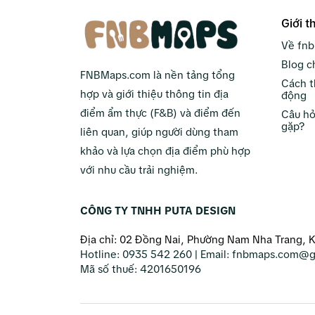
Giới t
Về fn
Blog c
FNBMaps.com là nền tảng tổng
Cách t
hợp và giới thiệu thông tin địa
động
điểm ẩm thực (F&B) và điểm đến
Câu hỏ
gặp?
liên quan, giúp người dùng tham
khảo và lựa chọn địa điểm phù hợp
với nhu cầu trải nghiệm.
CÔNG TY TNHH PUTA DESIGN
Địa chỉ: 02 Đồng Nai, Phường Nam Nha Trang, 
Hotline:
0935 542 260
| Email:
fnbmaps.com@g
Mã số thuế:
4201650196