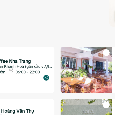
ffee Nha Trang
ăn Khánh Hoà (gần cầu vượt
 Nha Trang)
ườn
06:00 - 22:00
é Hoàng Văn Thụ