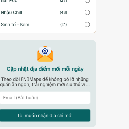
Bar Pub
(27)
Nhậu Chill
(48)
Sinh tố - Kem
(21)
Cập nhật địa điểm mới mỗi ngày
Theo dõi FNBMaps để không bỏ lỡ những
quán ăn ngon, trải nghiệm mới siu thú vị ...
Tôi muốn nhận địa chỉ mới