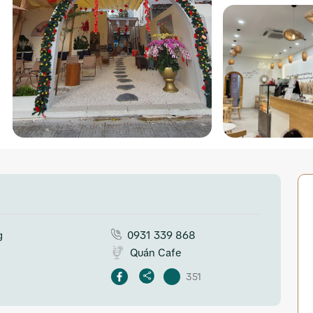
g
0931 339 868
Quán Cafe
351