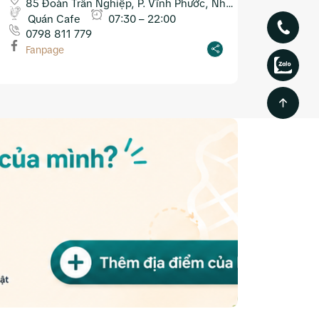
85 Đoàn Trần Nghiệp, P. Vĩnh Phước, Nha
Trang
Quán Cafe
07:30 – 22:00
0798 811 779
Fanpage