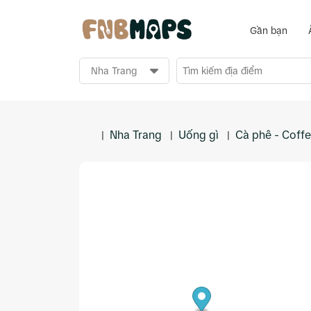
Gần bạn
Nha Trang
Uống gì
Cà phê - Coff
|
|
|