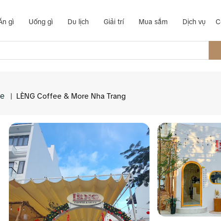
Ăn gì
Uống gì
Du lịch
Giải trí
Mua sắm
Dịch vụ
C
ee
|
LÈNG Coffee & More Nha Trang