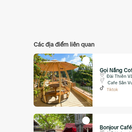
Các địa điểm liên quan
Gọi Nắng Co
Đài Thiên V
dốc Đại Học
Cafe Sân V
Tiktok
Bonjour Caf