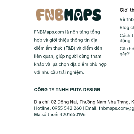
Giới t
Về fn
Blog c
FNBMaps.com là nền tảng tổng
Cách t
hợp và giới thiệu thông tin địa
động
điểm ẩm thực (F&B) và điểm đến
Câu hỏ
gặp?
liên quan, giúp người dùng tham
khảo và lựa chọn địa điểm phù hợp
với nhu cầu trải nghiệm.
CÔNG TY TNHH PUTA DESIGN
Địa chỉ: 02 Đồng Nai, Phường Nam Nha Trang, 
Hotline:
0935 542 260
| Email:
fnbmaps.com@g
Mã số thuế:
4201650196