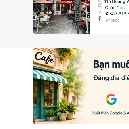
113 Hoàng V
Quán Cafe
02583 818 
Fanpage