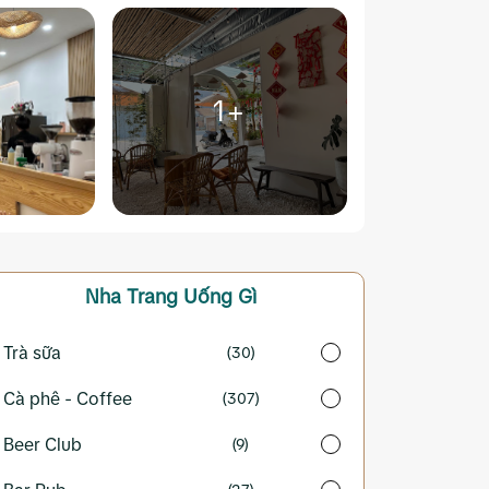
1+
Nha Trang
Uống Gì
Trà sữa
(30)
Cà phê - Coffee
(307)
Beer Club
(9)