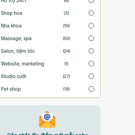
Hỗ trợ 24/7
(4)
Shop hoa
(3)
Nha khoa
(10)
Massage, spa
(50)
Salon, tiệm tóc
(24)
Website, marketing
(1)
Studio cưới
(27)
Pet shop
(18)