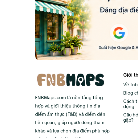
Giới t
Về fn
Blog c
FNBMaps.com là nền tảng tổng
Cách t
hợp và giới thiệu thông tin địa
động
điểm ẩm thực (F&B) và điểm đến
Câu hỏ
gặp?
liên quan, giúp người dùng tham
khảo và lựa chọn địa điểm phù hợp