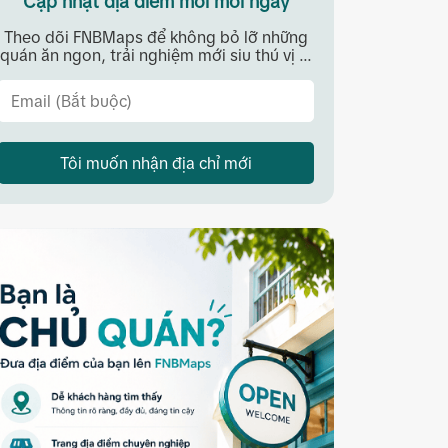
Cập nhật địa điểm mới mỗi ngày
Theo dõi FNBMaps để không bỏ lỡ những
quán ăn ngon, trải nghiệm mới siu thú vị ...
Tôi muốn nhận địa chỉ mới