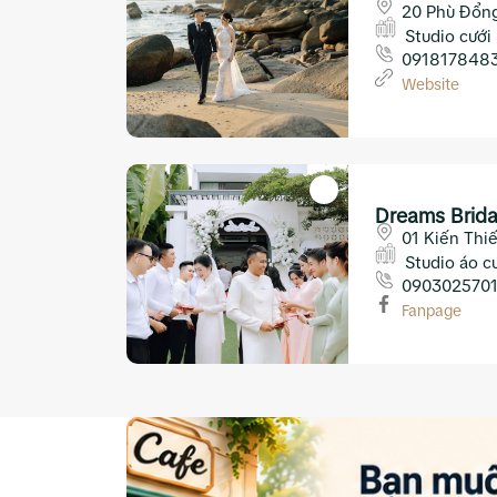
20 Phù Đổng
Studio cưới
091817848
Website
Dreams Brida
01 Kiến Thi
Studio áo c
090302570
Fanpage