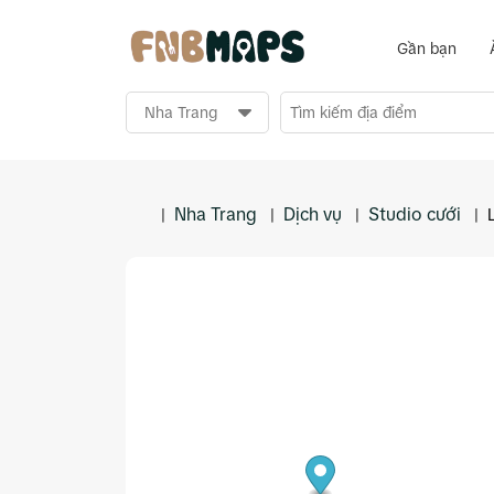
Gần bạn
Nha Trang
Dịch vụ
Studio cưới
|
|
|
|