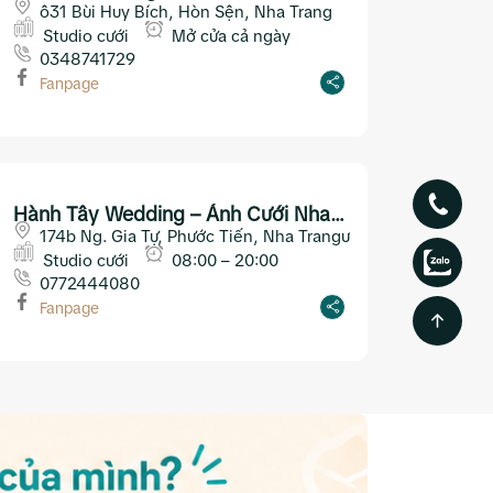
ô31 Bùi Huy Bích, Hòn Sện, Nha Trang
Studio cưới
Mở cửa cả ngày
0348741729
Fanpage
Hành Tây Wedding – Ảnh Cưới Nha
Trang
174b Ng. Gia Tự, Phước Tiến, Nha Trangư
Studio cưới
08:00 – 20:00
0772444080
Fanpage