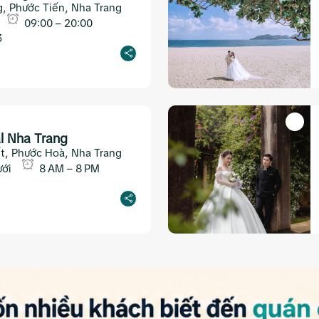
, Phước Tiến, Nha Trang
09:00 – 20:00
3
l Nha Trang
ết, Phước Hoà, Nha Trang
ưới
8 AM – 8 PM
1