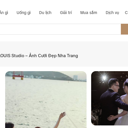
Ăn gì
Uống gì
Du lịch
Giải trí
Mua sắm
Dịch vụ
C
LOUIS Studio – Ảnh Cưới Đẹp Nha Trang