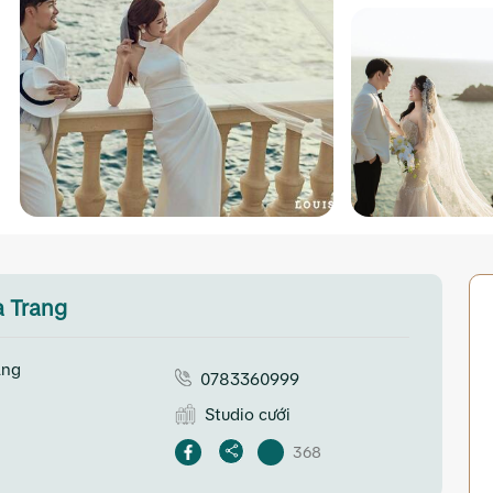
a Trang
ang
0783360999
Studio cưới
368