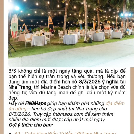
8/3 không chỉ là một ngày tặng quà, mà là dịp để
bạn thể hiện sự trân trọng và yêu thương. Nếu bạn
đang tìm một
địa điểm hẹn hò 8/3/2026 ý nghĩa tại
Nha Trang
, thì Marina Beach chính là lựa chọn vừa đủ
riêng tư, vừa đủ lãng mạn để ghi dấu một kỷ niệm
đẹp.
Hãy để
FNBMaps
giúp bạn khám phá những
địa điểm
ăn uống
– hẹn hò đẹp nhất tại Nha Trang cho
8/3/2026. Truy cập fnbmaps.com để xem thêm
nhiều địa điểm mới được cập nhật mỗi ngày.
Gợi ý thêm cho bạn:
32+ Cafe View Biển Từ Bắc Tới Nam Nha Trang