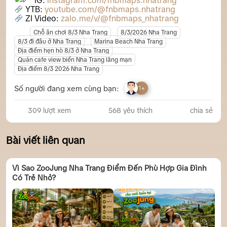
IG:
instagram.com/fnbmaps.nhatrang
YTB:
youtube.com/@fnbmaps.nhatrang
ZI Video:
zalo.me/v/@fnbmaps_nhatrang
Chỗ ăn chơi 8/3 Nha Trang
8/3/2026 Nha Trang
8/3 đi đâu ở Nha Trang
Marina Beach Nha Trang
Địa điểm hẹn hò 8/3 ở Nha Trang
Quán cafe view biển Nha Trang lãng mạn
Địa điểm 8/3 2026 Nha Trang
Số người đang xem cùng bạn:
1+
309 lượt xem
568
yêu thích
chia sẻ
Bài viết liên quan
Vì Sao ZooJung Nha Trang Điểm Đến Phù Hợp Gia Đình
Có Trẻ Nhỏ?