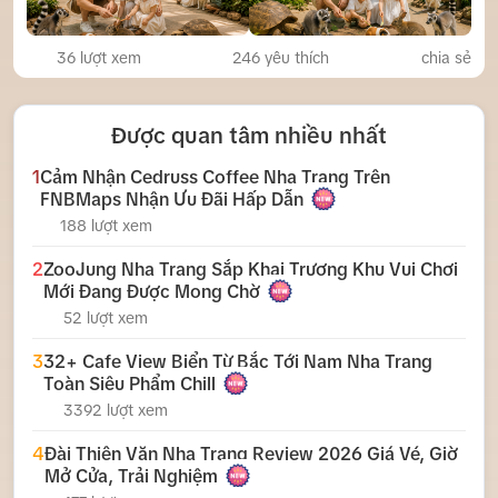
36 lượt xem
246
yêu thích
chia sẻ
Được quan tâm nhiều nhất
1
Cảm Nhận Cedruss Coffee Nha Trang Trên
FNBMaps Nhận Ưu Đãi Hấp Dẫn
188 lượt xem
2
ZooJung Nha Trang Sắp Khai Trương Khu Vui Chơi
Mới Đang Được Mong Chờ
52 lượt xem
3
32+ Cafe View Biển Từ Bắc Tới Nam Nha Trang
Toàn Siêu Phẩm Chill
3392 lượt xem
4
Đài Thiên Văn Nha Trang Review 2026 Giá Vé, Giờ
Mở Cửa, Trải Nghiệm