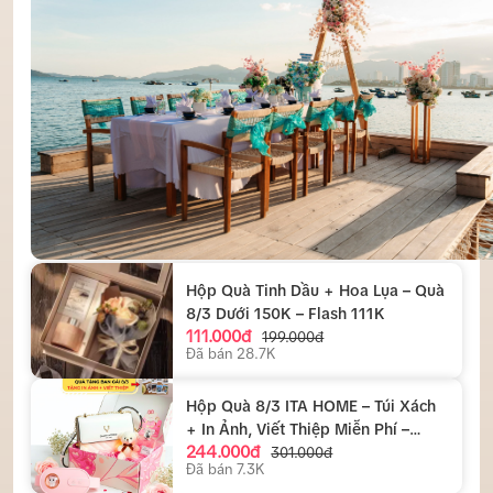
Hộp Quà Tinh Dầu + Hoa Lụa – Quà
8/3 Dưới 150K – Flash 111K
111.000đ
199.000đ
Đã bán 28.7K
Hộp Quà 8/3 ITA HOME – Túi Xách
+ In Ảnh, Viết Thiệp Miễn Phí –
244.000đ
244K
301.000đ
Đã bán 7.3K