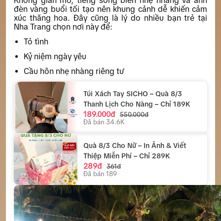
đèn vàng buổi tối tạo nên khung cảnh dễ khiến cảm
xúc thăng hoa. Đây cũng là lý do nhiều bạn trẻ tại
Nha Trang chọn nơi này để:
Tỏ tình
Kỷ niệm ngày yêu
Cầu hôn nhẹ nhàng riêng tư
Túi Xách Tay SICHO – Quà 8/3
Thanh Lịch Cho Nàng – Chỉ 189K
189.000đ
550.000đ
Đã bán 34.6K
Quà 8/3 Cho Nữ – In Ảnh & Viết
Thiệp Miễn Phí – Chỉ 289K
289đ
361đ
Đã bán 189