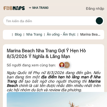
Đăng nhập
|
Blog
|
Nha Trang
|
Ăn uống - Ẩm thực
|
Marina Beach
Nha Trang Gợi Ý Hẹn Hò 8/3/2026 Ý Nghĩa & Lãng Mạn
Marina Beach Nha Trang Gợi Ý Hẹn Hò
8/3/2026 Ý Nghĩa & Lãng Mạn
Số người đang xem cùng bạn:
1+
Ngày Quốc tế Phụ nữ 8/3/2026 đang đến gần. Nếu
bạn đang tìm một
địa điểm hẹn hò lãng mạn ở Nha
Trang
để tạo bất ngờ cho người thương thì
Marina
Beach
chính là cái tên được nhắc đến nhiều nhất trên
các hội nhóm du lịch và review địa phương.