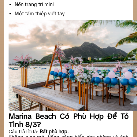
Nến trang trí mini
Một tấm thiệp viết tay
Marina Beach Có Phù Hợp Để Tỏ
Tình 8/3?
Câu trả lời là:
Rất phù hợp.
Không gian mở, tiếng sóng biển nhẹ nhàng và ánh