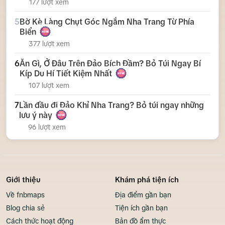
177 lượt xem
5
Bờ Kè Làng Chụt Góc Ngắm Nha Trang Từ Phía
Biển
377 lượt xem
6
Ăn Gì, Ở Đâu Trên Đảo Bích Đầm? Bỏ Túi Ngay Bí
Kíp Du Hí Tiết Kiệm Nhất
107 lượt xem
7
Lần đầu đi Đảo Khỉ Nha Trang? Bỏ túi ngay những
lưu ý này
96 lượt xem
Giới thiệu
Khám phá tiện ích
Về fnbmaps
Địa điểm gần bạn
Blog chia sẻ
Tiện ích gần bạn
Cách thức hoạt động
Bản đồ ẩm thực