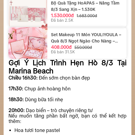
Bộ Quà Tặng HoAPAS – Nâng Tầm
8/3 Sang Xịn – 1.530K
1.530.000đ
1.683.000đ
Đã bán 2.5K
Set Makeup 11 Món YOULIYOULA –
Quà 8/3 Ngọt Ngào Cho Nàng –
408.000đ
408K
550.000đ
Đã bán 31.5K
Gợi Ý Lịch Trình Hẹn Hò 8/3 Tại
Marina Beach
Chiều 16h30:
Đến sớm chọn bàn đẹp
17h30:
Chụp ảnh hoàng hôn
18h30:
Dùng bữa tối nhẹ
20h00:
Dạo biển – trò chuyện riêng tư
Nếu muốn tăng phần bất ngờ, bạn có thể kết hợp
thêm:
Hoa tươi tone pastel