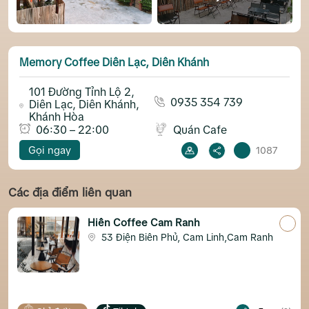
Memory Coffee Diên Lạc, Diên Khánh
101 Đường Tỉnh Lộ 2,
0935 354 739
Diên Lạc, Diên Khánh,
Khánh Hòa
06:30 – 22:00
Quán Cafe
Gọi ngay
1087
Các địa điểm liên quan
 Coffee Cam Ranh
K7 Coff
3 Điện Biên Phủ, Cam Linh,Cam Ranh
Đường
Khánh