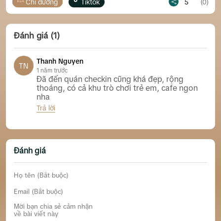
Tiktok
5
(0)
Chỉ đường
Tik
Đánh giá (1)
Thanh Nguyen
TN
1 năm trước
Đã đến quán checkin cũng khá đẹp, rộng
thoáng, có cả khu trò chơi trẻ em, cafe ngon
nha
Trả lời
Memory Coffee Diên Lạc, Diên Khánh
Đánh giá