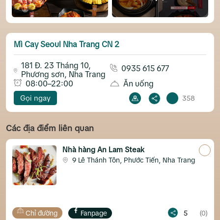
Mì Cay Seoul Nha Trang CN 2
181 Đ. 23 Tháng 10,
0935 615 677
Phương sơn, Nha Trang
08:00–22:00
Ăn uống
Gọi ngay
358
Các địa điểm liên quan
Nhà hàng An Lam Steak
9 Lê Thánh Tôn, Phước Tiến, Nha Trang
Chỉ đường
Fanpage
5
(0)
C