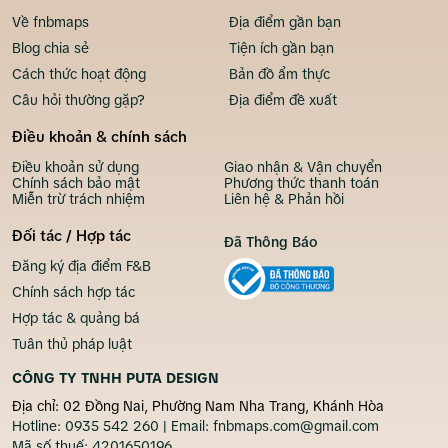
Về fnbmaps
Địa điểm gần bạn
Blog chia sẻ
Tiện ích gần bạn
Cách thức hoạt động
Bản đồ ẩm thực
Câu hỏi thường gặp?
Địa điểm đề xuất
Điều khoản & chính sách
Điều khoản sử dụng
Giao nhận & Vận chuyển
Chính sách bảo mật
Phương thức thanh toán
Miễn trừ trách nhiệm
Liên hệ & Phản hồi
Đối tác / Hợp tác
Đã Thông Báo
Đăng ký địa điểm F&B
Chính sách hợp tác
Hợp tác & quảng bá
Tuân thủ pháp luật
CÔNG TY TNHH PUTA DESIGN
Địa chỉ: 02 Đồng Nai, Phường Nam Nha Trang, Khánh Hòa
Hotline:
0935 542 260
| Email:
fnbmaps.com@gmail.com
Mã số thuế:
4201650196