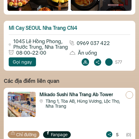
Mì Cay SEOUL Nha Trang CN4
1045 Lê Hồng Phong,
0969 037 422
Phước Trung, Nha Trang
08:00–22:00
Ăn uống
Gọi ngay
577
Các địa điểm liên quan
Mikado Sushi Nha Trang Ab Tower
Tầng 1, Tòa AB, Hùng Vương, Lộc Thọ,
Nha Trang
Chỉ đường
Fanpage
5
(0)