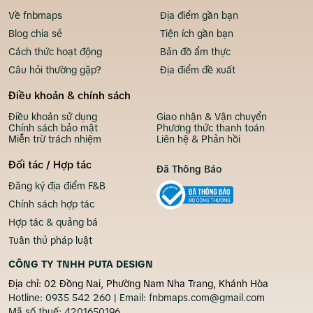
Về fnbmaps
Địa điểm gần bạn
Blog chia sẻ
Tiện ích gần bạn
Cách thức hoạt động
Bản đồ ẩm thực
Câu hỏi thường gặp?
Địa điểm đề xuất
Điều khoản & chính sách
Điều khoản sử dụng
Giao nhận & Vận chuyển
Chính sách bảo mật
Phương thức thanh toán
Miễn trừ trách nhiệm
Liên hệ & Phản hồi
Đối tác / Hợp tác
Đã Thông Báo
Đăng ký địa điểm F&B
Chính sách hợp tác
Hợp tác & quảng bá
Tuân thủ pháp luật
CÔNG TY TNHH PUTA DESIGN
Địa chỉ: 02 Đồng Nai, Phường Nam Nha Trang, Khánh Hòa
Hotline:
0935 542 260
| Email:
fnbmaps.com@gmail.com
Mã số thuế:
4201650196