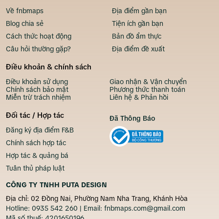
Về fnbmaps
Địa điểm gần bạn
Blog chia sẻ
Tiện ích gần bạn
Cách thức hoạt động
Bản đồ ẩm thực
Câu hỏi thường gặp?
Địa điểm đề xuất
Điều khoản & chính sách
Điều khoản sử dụng
Giao nhận & Vận chuyển
Chính sách bảo mật
Phương thức thanh toán
Miễn trừ trách nhiệm
Liên hệ & Phản hồi
Đối tác / Hợp tác
Đã Thông Báo
Đăng ký địa điểm F&B
Chính sách hợp tác
Hợp tác & quảng bá
Tuân thủ pháp luật
CÔNG TY TNHH PUTA DESIGN
Địa chỉ: 02 Đồng Nai, Phường Nam Nha Trang, Khánh Hòa
Hotline:
0935 542 260
| Email:
fnbmaps.com@gmail.com
Mã số thuế:
4201650196