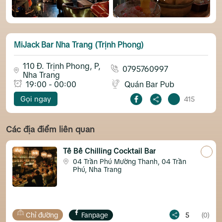
MiJack Bar Nha Trang (Trịnh Phong)
110 Đ. Trịnh Phong, P,
0795760997
Nha Trang
19:00 - 00:00
Quán Bar Pub
Gọi ngay
415
Các địa điểm liên quan
Tê Bê Chilling Cocktail Bar
04 Trần Phú Mường Thanh, 04 Trần
Phú, Nha Trang
ng
Fanpage
5
(0)
Chỉ đường