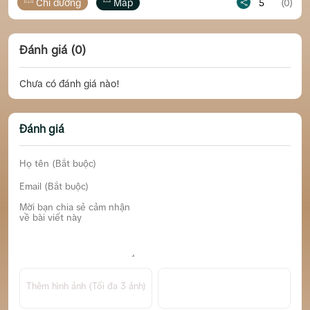
đường
Map
5
(0)
Chỉ đườn
Đánh giá (0)
Chưa có đánh giá nào!
Đánh giá
Thêm hình ảnh (Tối đa 3 ảnh)