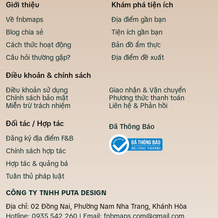
Giới thiệu
Khám phá tiện ích
Về fnbmaps
Địa điểm gần bạn
Blog chia sẻ
Tiện ích gần bạn
Cách thức hoạt động
Bản đồ ẩm thực
Câu hỏi thường gặp?
Địa điểm đề xuất
Điều khoản & chính sách
Điều khoản sử dụng
Giao nhận & Vận chuyển
Chính sách bảo mật
Phương thức thanh toán
Miễn trừ trách nhiệm
Liên hệ & Phản hồi
Đối tác / Hợp tác
Đã Thông Báo
Đăng ký địa điểm F&B
Chính sách hợp tác
Hợp tác & quảng bá
Tuân thủ pháp luật
CÔNG TY TNHH PUTA DESIGN
Địa chỉ: 02 Đồng Nai, Phường Nam Nha Trang, Khánh Hòa
Hotline:
0935 542 260
| Email:
fnbmaps.com@gmail.com