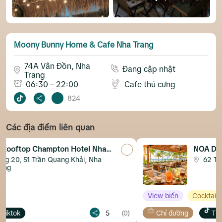
Moony Bunny Home & Cafe Nha Trang
74A Vân Đồn, Nha
Đang cập nhật
Trang
06:30 – 22:00
Cafe thú cưng
824
Các địa điểm liên quan
tel Nha
NOA Dining & Club Nha Trang
ải, Nha
62 Trần Phú, Nha Trang, Khán
View biển
Cocktail
Chill đêm
Sang tr
5
(0)
Chỉ đường
Tiktok