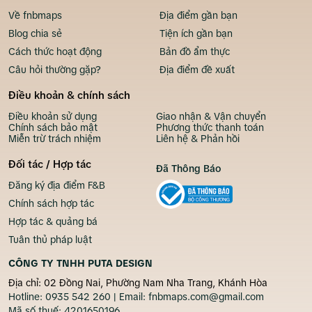
Về fnbmaps
Địa điểm gần bạn
Blog chia sẻ
Tiện ích gần bạn
Cách thức hoạt động
Bản đồ ẩm thực
Câu hỏi thường gặp?
Địa điểm đề xuất
Điều khoản & chính sách
Điều khoản sử dụng
Giao nhận & Vận chuyển
Chính sách bảo mật
Phương thức thanh toán
Miễn trừ trách nhiệm
Liên hệ & Phản hồi
Đối tác / Hợp tác
Đã Thông Báo
Đăng ký địa điểm F&B
Chính sách hợp tác
Hợp tác & quảng bá
Tuân thủ pháp luật
CÔNG TY TNHH PUTA DESIGN
Địa chỉ: 02 Đồng Nai, Phường Nam Nha Trang, Khánh Hòa
Hotline:
0935 542 260
| Email:
fnbmaps.com@gmail.com
Mã số thuế:
4201650196