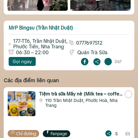
MrP Bingsu (Trần Nhật Duật)
177-TT6, Trần Nhật Duật,
0777697512
Phước Tiến, Nha Trang
06:30 – 22:00
Quán Trà Sữa
Gọi ngay
367
Các địa điểm liên quan
Tiệm trà sữa Mây nè (Milk tea – coffee
& more)
110 Trần Nhật Duật, Phước Hoà, Nha
Trang
đường
Fanpage
5
(0)
Chỉ đườn