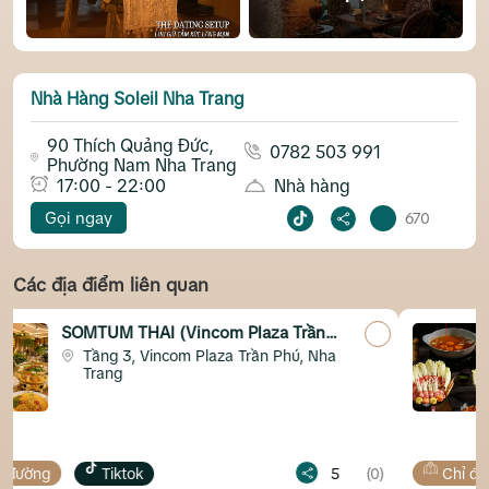
Nhà Hàng Soleil Nha Trang
90 Thích Quảng Đức,
0782 503 991
Phường Nam Nha Trang
17:00 - 22:00
Nhà hàng
Gọi ngay
670
Các địa điểm liên quan
 Plaza Trần
Mì Cay Seoul Nha Trang C
 Trần Phú, Nha
181 Đ. 23 Tháng 10, Phươ
Trang
5
(0)
Chỉ đường
Map