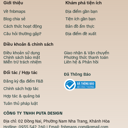
Giới thiệu
Khám phá tiện ích
Về fnbmaps
Địa điểm gần bạn
Blog chia sẻ
Tiện ích gần bạn
Cách thức hoạt động
Bản đồ ẩm thực
Câu hỏi thường gặp?
Địa điểm đề xuất
Điều khoản & chính sách
Điều khoản sử dụng
Giao nhận & Vận chuyển
Chính sách bảo mật
Phương thức thanh toán
Miễn trừ trách nhiệm
Liên hệ & Phản hồi
Đối tác / Hợp tác
Đã Thông Báo
Đăng ký địa điểm F&B
Chính sách hợp tác
Hợp tác & quảng bá
Tuân thủ pháp luật
CÔNG TY TNHH PUTA DESIGN
Địa chỉ: 02 Đồng Nai, Phường Nam Nha Trang, Khánh Hòa
Hotline:
0935 542 260
| Email:
fnbmaps.com@gmail.com