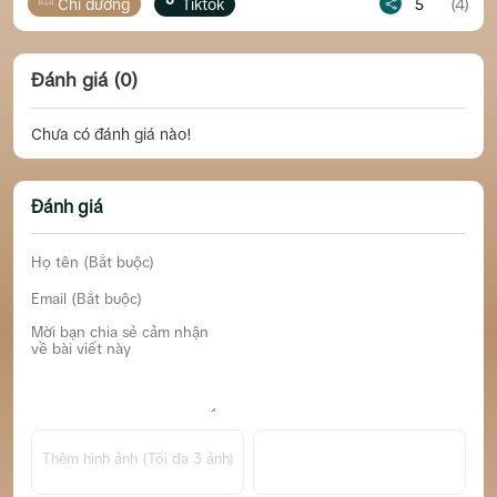
Chỉ đường
Tiktok
5
(4)
Chỉ
Đánh giá (0)
Chưa có đánh giá nào!
Đánh giá
Thêm hình ảnh (Tối đa 3 ảnh)