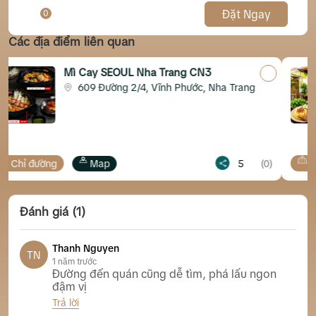
Đặt Ngay
0
Phá lấu mì trộn 2 gói
50.000đ
Các địa điểm liên quan
a Trang CN3
Cơm Gà (Lẩu Gà Lá É
Vĩnh Phước, Nha Trang
9D Pasteur, Phường
Bánh mì thêm
5.000đ
5
(0)
Chỉ đường
Tiktok
Mì gói thêm
5.000đ
Đánh giá (1)
Thanh Nguyen
TN
1 năm trước
Đường đến quán cũng dễ tìm, phá lấu ngon
đậm vị
Trả lời
Phá Lấu Tháp Bà Nha Trang Khanh Quàng