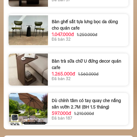
Bàn ghế sắt tựa lưng bọc da dùng
cho quán cafe
1.047.000đ
1.250.000đ
Đã bán 32
Bàn trà sữa chữ U đứng decor quán
cafe
1.265.000đ
1.560.000đ
Đã bán 32
Dù chính tâm có tay quay che nắng
sân vườn 2.7M (BH 1.5 tháng)
597.000đ
1.210.000đ
Đã bán 187