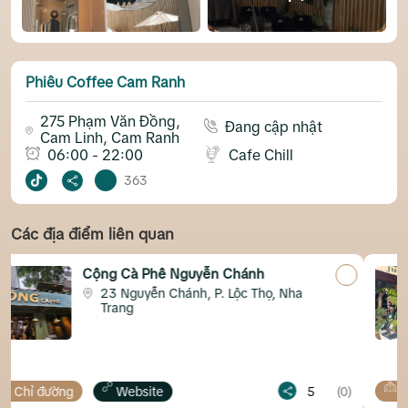
Phiêu Coffee Cam Ranh
275 Phạm Văn Đồng,
Đang cập nhật
Cam Linh, Cam Ranh
06:00 - 22:00
Cafe Chill
363
Các địa điểm liên quan
n Chánh
Jungle Coffee Lê Quý 
P. Lộc Thọ, Nha
8 Lê Quý Đôn, Phước T
5
(0)
Chỉ đường
Map