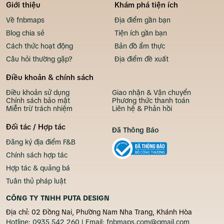
Giới thiệu
Khám phá tiện ích
Về fnbmaps
Địa điểm gần bạn
Blog chia sẻ
Tiện ích gần bạn
Cách thức hoạt động
Bản đồ ẩm thực
Câu hỏi thường gặp?
Địa điểm đề xuất
Điều khoản & chính sách
Điều khoản sử dụng
Giao nhận & Vận chuyển
Chính sách bảo mật
Phương thức thanh toán
Miễn trừ trách nhiệm
Liên hệ & Phản hồi
Đối tác / Hợp tác
Đã Thông Báo
Đăng ký địa điểm F&B
Chính sách hợp tác
Hợp tác & quảng bá
Tuân thủ pháp luật
CÔNG TY TNHH PUTA DESIGN
Địa chỉ: 02 Đồng Nai, Phường Nam Nha Trang, Khánh Hòa
Hotline:
0935 542 260
| Email:
fnbmaps.com@gmail.com