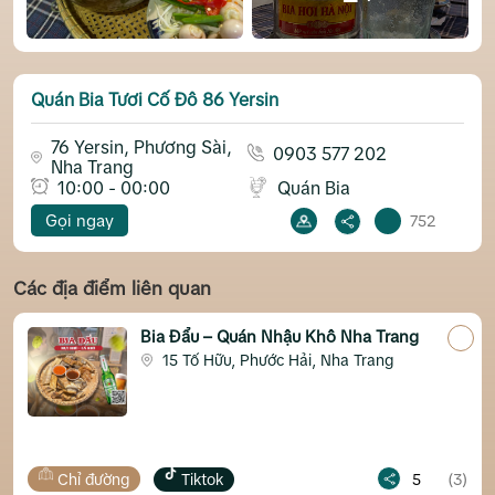
Quán Bia Tươi Cố Đô 86 Yersin
76 Yersin, Phương Sài,
0903 577 202
Nha Trang
10:00 - 00:00
Quán Bia
Gọi ngay
752
Các địa điểm liên quan
Bia Đẩu – Quán Nhậu Khô Nha Trang
15 Tố Hữu, Phước Hải, Nha Trang
đường
Tiktok
5
(3)
Chỉ đườn