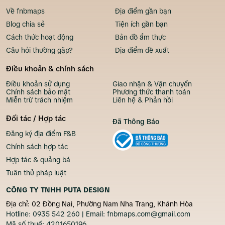
Về fnbmaps
Địa điểm gần bạn
Blog chia sẻ
Tiện ích gần bạn
Cách thức hoạt động
Bản đồ ẩm thực
Câu hỏi thường gặp?
Địa điểm đề xuất
Điều khoản & chính sách
Điều khoản sử dụng
Giao nhận & Vận chuyển
Chính sách bảo mật
Phương thức thanh toán
Miễn trừ trách nhiệm
Liên hệ & Phản hồi
Đối tác / Hợp tác
Đã Thông Báo
Đăng ký địa điểm F&B
Chính sách hợp tác
Hợp tác & quảng bá
Tuân thủ pháp luật
CÔNG TY TNHH PUTA DESIGN
Địa chỉ: 02 Đồng Nai, Phường Nam Nha Trang, Khánh Hòa
Hotline:
0935 542 260
| Email:
fnbmaps.com@gmail.com
Mã số thuế:
4201650196