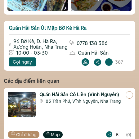
Quán Hải Sản Út Mập Bờ Kè Hà Ra
96 Bờ Kè, Đ. Hà Ra,
0778 138 386
Xương Huân, Nha Trang
10:00 - 03:30
Quán Hải Sản
Gọi ngay
387
Các địa điểm liên quan
Quán Hải Sản Cô Liền (Vĩnh Nguyên)
Yế
83 Trần Phú, Vĩnh Nguyên, Nha Trang
View biển
Hả
Map
5
(0)
Chỉ đường