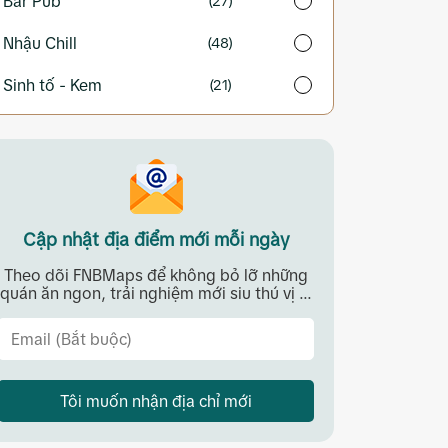
Bar Pub
(27)
Nhậu Chill
(48)
Sinh tố - Kem
(21)
Cập nhật địa điểm mới mỗi ngày
Theo dõi FNBMaps để không bỏ lỡ những
quán ăn ngon, trải nghiệm mới siu thú vị ...
Tôi muốn nhận địa chỉ mới