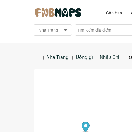
Gần bạn
Nha Trang
Uống gì
Nhậu Chill
|
|
|
|
Q