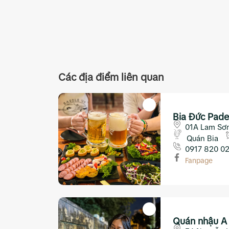
Các địa điểm liên quan
Bia Đức Pade
01A Lam Sơn
Quán Bia
0917 820 0
Fanpage
Quán nhậu A