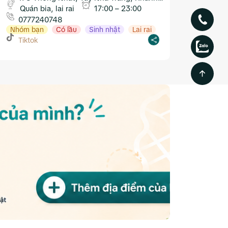
Hòa
Quán bia, lai rai
17:00 – 23:00
0777240748
Nhóm bạn
Có lầu
Sinh nhật
Lai rai
Tiktok