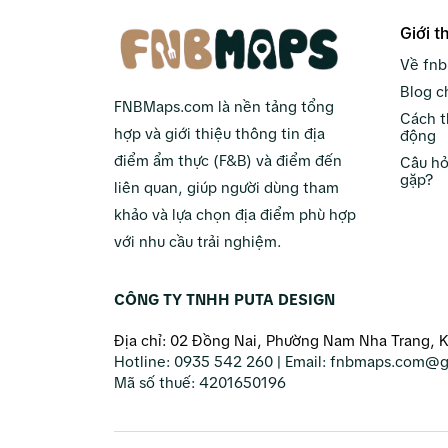
Giới t
Về fn
Blog c
FNBMaps.com là nền tảng tổng
Cách t
hợp và giới thiệu thông tin địa
động
điểm ẩm thực (F&B) và điểm đến
Câu hỏ
gặp?
liên quan, giúp người dùng tham
khảo và lựa chọn địa điểm phù hợp
với nhu cầu trải nghiệm.
CÔNG TY TNHH PUTA DESIGN
Địa chỉ: 02 Đồng Nai, Phường Nam Nha Trang, 
Hotline:
0935 542 260
| Email:
fnbmaps.com@g
Mã số thuế:
4201650196