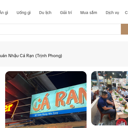
Ăn gì
Uống gì
Du lịch
Giải trí
Mua sắm
Dịch vụ
C
uán Nhậu Cá Rạn (Trịnh Phong)