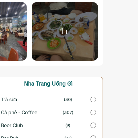
1+
Nha Trang
Uống Gì
Trà sữa
(30)
Cà phê - Coffee
(307)
Beer Club
(9)