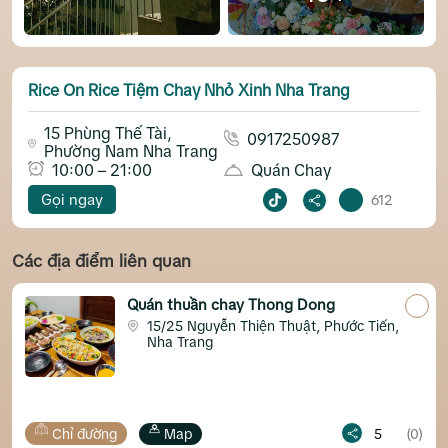
Rice On Rice Tiệm Chay Nhỏ Xinh Nha Trang
15 Phùng Thế Tài,
0917250987
Phường Nam Nha Trang
10:00 – 21:00
Quán Chay
Gọi ngay
612
Các địa điểm liên quan
Quán thuần chay Thong Dong
Se
15/25 Nguyễn Thiện Thuật, Phước Tiến,
Nha Trang
Map
5
(0)
Chỉ đường