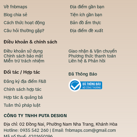
Về fnbmaps
Địa điểm gần bạn
Blog chia sẻ
Tiện ích gần bạn
Cách thức hoạt động
Bản đồ ẩm thực
Câu hỏi thường gặp?
Địa điểm đề xuất
Điều khoản & chính sách
Điều khoản sử dụng
Giao nhận & Vận chuyển
Chính sách bảo mật
Phương thức thanh toán
Miễn trừ trách nhiệm
Liên hệ & Phản hồi
Đối tác / Hợp tác
Đã Thông Báo
Đăng ký địa điểm F&B
Chính sách hợp tác
Hợp tác & quảng bá
Tuân thủ pháp luật
CÔNG TY TNHH PUTA DESIGN
Địa chỉ: 02 Đồng Nai, Phường Nam Nha Trang, Khánh Hòa
Hotline:
0935 542 260
| Email:
fnbmaps.com@gmail.com
Mã số thuế:
4201650196