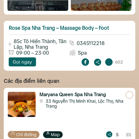
Rose Spa Nha Trang – Massage Body – Foot
85c Tô Hiến Thành, Tân
0345112218
Lập, Nha Trang
09:00 – 23:00
Spa
Gọi ngay
602
Các địa điểm liên quan
Maryana Queen Spa Nha Trang
33 Nguyễn Thị Minh Khai, Lộc Thọ, Nha
Trang
đường
Map
5
(0)
Chỉ đườn