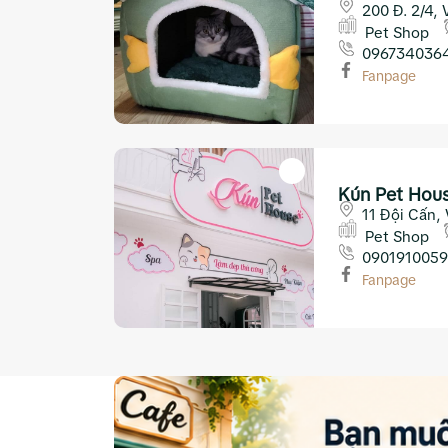
200 Đ. 2/4, 
Pet Shop
096734036
Fanpage
Kún Pet Hou
11 Đội Cấn,
Pet Shop
0901910059
Fanpage