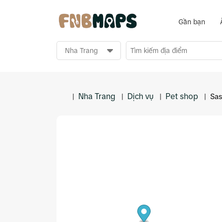
Gần bạn
Nha Trang
Dịch vụ
Pet shop
|
|
|
|
Sas