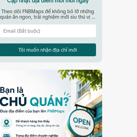
Cập nhật địa điểm mới mỗi ngày
Theo dõi FNBMaps để không bỏ lỡ những
quán ăn ngon, trải nghiệm mới siu thú vị ...
Tôi muốn nhận địa chỉ mới