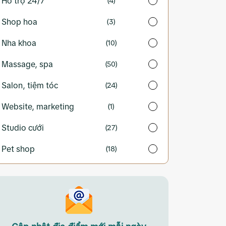
Hỗ trợ 24/7
(4)
Shop hoa
(3)
Nha khoa
(10)
Massage, spa
(50)
Salon, tiệm tóc
(24)
Website, marketing
(1)
Studio cưới
(27)
Pet shop
(18)