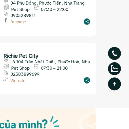
04 Phù Đổng, Phước Tiến, Nha Trang
Pet Shop
07:30 – 22:00
0905289811
Fanpage
Richie Pet City
Lô 104 Trần Nhật Duật, Phước Hoà, Nha
Trang
Pet Shop
07:30 – 21:00
02583899699
Website