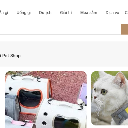
Ăn gì
Uống gì
Du lịch
Giải trí
Mua sắm
Dịch vụ
C
i Pet Shop