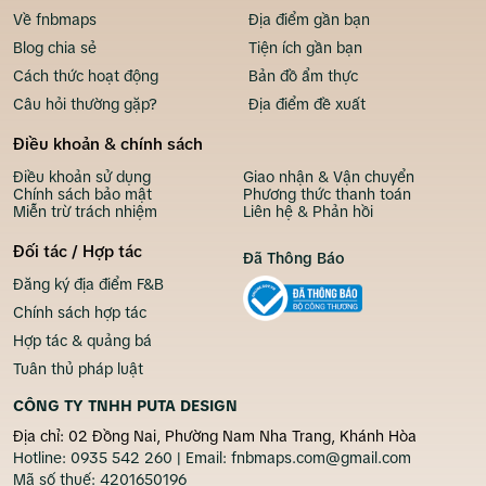
Về fnbmaps
Địa điểm gần bạn
Blog chia sẻ
Tiện ích gần bạn
Cách thức hoạt động
Bản đồ ẩm thực
Câu hỏi thường gặp?
Địa điểm đề xuất
Điều khoản & chính sách
Điều khoản sử dụng
Giao nhận & Vận chuyển
Chính sách bảo mật
Phương thức thanh toán
Miễn trừ trách nhiệm
Liên hệ & Phản hồi
Đối tác / Hợp tác
Đã Thông Báo
Đăng ký địa điểm F&B
Chính sách hợp tác
Hợp tác & quảng bá
Tuân thủ pháp luật
CÔNG TY TNHH PUTA DESIGN
Địa chỉ: 02 Đồng Nai, Phường Nam Nha Trang, Khánh Hòa
Hotline:
0935 542 260
| Email:
fnbmaps.com@gmail.com
Mã số thuế:
4201650196