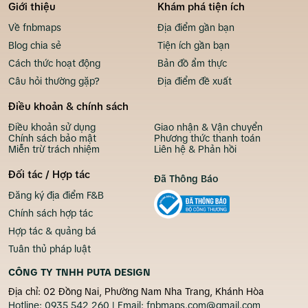
Giới thiệu
Khám phá tiện ích
Về fnbmaps
Địa điểm gần bạn
Blog chia sẻ
Tiện ích gần bạn
Cách thức hoạt động
Bản đồ ẩm thực
Câu hỏi thường gặp?
Địa điểm đề xuất
Điều khoản & chính sách
Điều khoản sử dụng
Giao nhận & Vận chuyển
Chính sách bảo mật
Phương thức thanh toán
Miễn trừ trách nhiệm
Liên hệ & Phản hồi
Đối tác / Hợp tác
Đã Thông Báo
Đăng ký địa điểm F&B
Chính sách hợp tác
Hợp tác & quảng bá
Tuân thủ pháp luật
CÔNG TY TNHH PUTA DESIGN
Địa chỉ: 02 Đồng Nai, Phường Nam Nha Trang, Khánh Hòa
Hotline:
0935 542 260
| Email:
fnbmaps.com@gmail.com