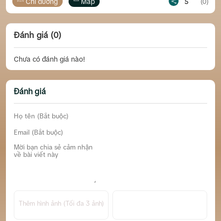
Chỉ đường
Map
5
(0)
Chỉ
Đánh giá (0)
Chưa có đánh giá nào!
Đánh giá
Thêm hình ảnh (Tối đa 3 ảnh)