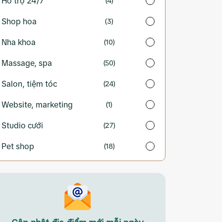
Hỗ trợ 24/7
(4)
Shop hoa
(3)
Nha khoa
(10)
Massage, spa
(50)
Salon, tiệm tóc
(24)
Website, marketing
(1)
Studio cưới
(27)
Pet shop
(18)