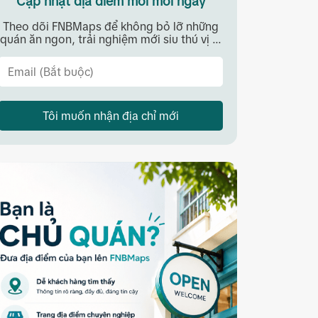
Cập nhật địa điểm mới mỗi ngày
Theo dõi FNBMaps để không bỏ lỡ những
quán ăn ngon, trải nghiệm mới siu thú vị ...
Tôi muốn nhận địa chỉ mới