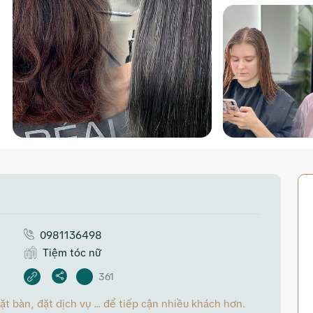
0981136498
Tiệm tóc nữ
361
 bàn, đặt dịch vụ ... để tiếp cận nhiều khách hơn.