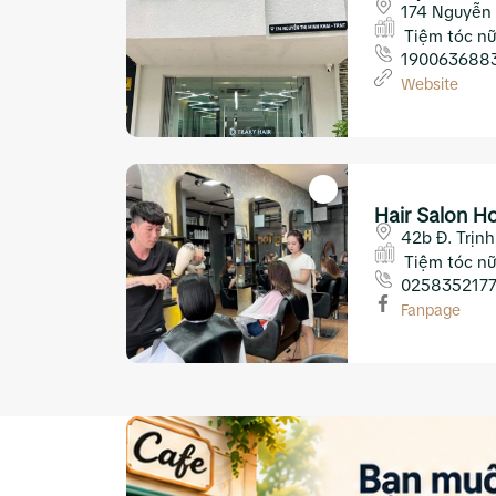
174 Nguyễn 
Trang
Tiệm tóc nữ
190063688
Website
Hair Salon H
42b Đ. Trịn
Tiệm tóc nữ
025835217
Fanpage