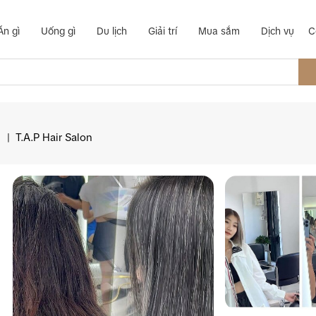
Ăn gì
Uống gì
Du lịch
Giải trí
Mua sắm
Dịch vụ
C
|
T.A.P Hair Salon