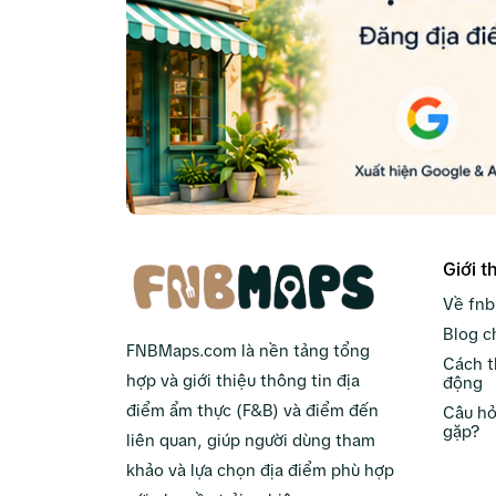
Giới t
Về fn
Blog c
FNBMaps.com là nền tảng tổng
Cách t
hợp và giới thiệu thông tin địa
động
điểm ẩm thực (F&B) và điểm đến
Câu hỏ
gặp?
liên quan, giúp người dùng tham
khảo và lựa chọn địa điểm phù hợp