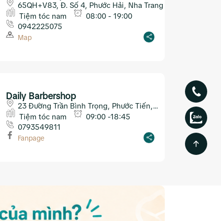
65QH+V83, Đ. Số 4, Phước Hải, Nha Trang
Tiệm tóc nam
08:00 - 19:00
0942225075
Map
Daily Barbershop
23 Đường Trần Bình Trọng, Phước Tiến,
Nha Trang
Tiệm tóc nam
09:00 -18:45
0793549811
Fanpage