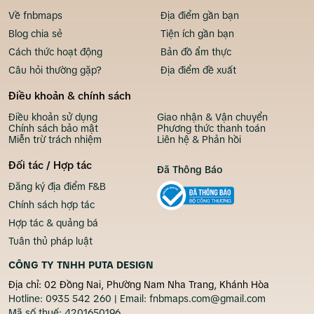
Về fnbmaps
Địa điểm gần bạn
Blog chia sẻ
Tiện ích gần bạn
Cách thức hoạt động
Bản đồ ẩm thực
Câu hỏi thường gặp?
Địa điểm đề xuất
Điều khoản & chính sách
Điều khoản sử dụng
Giao nhận & Vận chuyển
Chính sách bảo mật
Phương thức thanh toán
Miễn trừ trách nhiệm
Liên hệ & Phản hồi
Đối tác / Hợp tác
Đã Thông Báo
Đăng ký địa điểm F&B
Chính sách hợp tác
Hợp tác & quảng bá
Tuân thủ pháp luật
CÔNG TY TNHH PUTA DESIGN
Địa chỉ: 02 Đồng Nai, Phường Nam Nha Trang, Khánh Hòa
Hotline:
0935 542 260
| Email:
fnbmaps.com@gmail.com
Mã số thuế:
4201650196