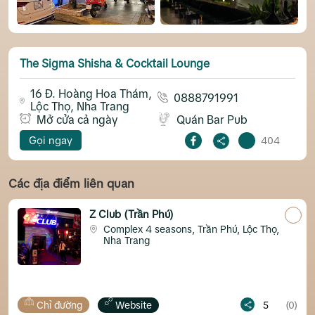
The Sigma Shisha & Cocktail Lounge
16 Đ. Hoàng Hoa Thám,
0888791991
Lộc Thọ, Nha Trang
Mở cửa cả ngày
Quán Bar Pub
Gọi ngay
404
Các địa điểm liên quan
Z Club (Trần Phú)
Complex 4 seasons, Trần Phú, Lộc Thọ,
Nha Trang
ng
Website
5
(0)
Chỉ đường