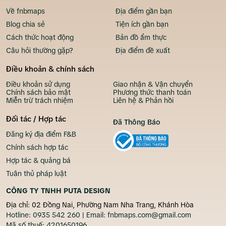
Về fnbmaps
Địa điểm gần bạn
Blog chia sẻ
Tiện ích gần bạn
Cách thức hoạt động
Bản đồ ẩm thực
Câu hỏi thường gặp?
Địa điểm đề xuất
Điều khoản & chính sách
Điều khoản sử dụng
Giao nhận & Vận chuyển
Chính sách bảo mật
Phương thức thanh toán
Miễn trừ trách nhiệm
Liên hệ & Phản hồi
Đối tác / Hợp tác
Đã Thông Báo
Đăng ký địa điểm F&B
Chính sách hợp tác
Hợp tác & quảng bá
Tuân thủ pháp luật
CÔNG TY TNHH PUTA DESIGN
Địa chỉ: 02 Đồng Nai, Phường Nam Nha Trang, Khánh Hòa
Hotline:
0935 542 260
| Email:
fnbmaps.com@gmail.com
Mã số thuế:
4201650196