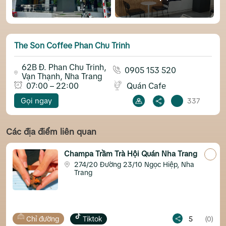
The Son Coffee Phan Chu Trinh
62B Đ. Phan Chu Trinh,
0905 153 520
Vạn Thạnh, Nha Trang
07:00 – 22:00
Quán Cafe
Gọi ngay
337
Các địa điểm liên quan
Champa Trầm Trà Hội Quán Nha Trang
274/20 Đường 23/10 Ngọc Hiệp, Nha
Trang
đường
Tiktok
5
(0)
Chỉ đườn