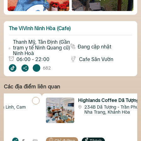
The ViVinh Ninh Hòa (Cafe)
Thanh Mỹ, Tân Định (Gần
Đang cập nhật
trạm y tế Ninh Quang cũ)
Ninh Hoà
06:00 - 22:00
Cafe Sân Vườn
682
Các địa điểm liên quan
Highlands Coffee Dã Tượng Trần Phú
234B Dã Tượng - Trần Phú, Phường
Nha Trang, Khánh Hòa
(0)
Chỉ đường
Tiktok
5