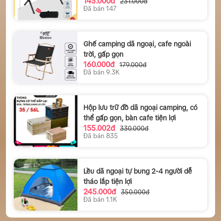
145.000đ
231.000đ
Đã bán 147
Ghế camping dã ngoại, cafe ngoài
trời, gấp gọn
160.000đ
179.000đ
Đã bán 9.3K
Hộp lưu trữ đồ dã ngoại camping, có
thể gấp gọn, bàn cafe tiện lợi
155.002đ
330.000đ
Đã bán 835
Lều dã ngoại tự bung 2-4 người dễ
tháo lắp tiện lợi
245.000đ
350.000đ
Đã bán 1.1K