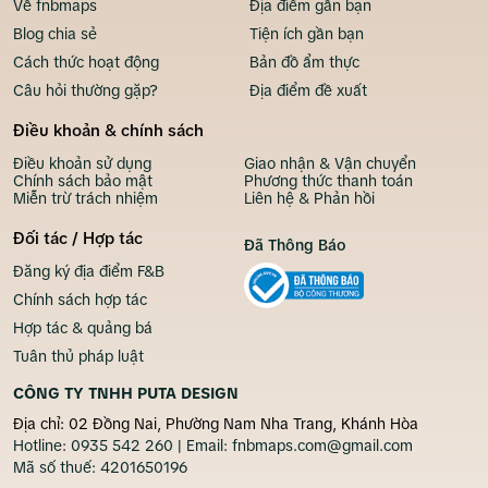
Về fnbmaps
Địa điểm gần bạn
Blog chia sẻ
Tiện ích gần bạn
Cách thức hoạt động
Bản đồ ẩm thực
Câu hỏi thường gặp?
Địa điểm đề xuất
Điều khoản & chính sách
Điều khoản sử dụng
Giao nhận & Vận chuyển
Chính sách bảo mật
Phương thức thanh toán
Miễn trừ trách nhiệm
Liên hệ & Phản hồi
Đối tác / Hợp tác
Đã Thông Báo
Đăng ký địa điểm F&B
Chính sách hợp tác
Hợp tác & quảng bá
Tuân thủ pháp luật
CÔNG TY TNHH PUTA DESIGN
Địa chỉ: 02 Đồng Nai, Phường Nam Nha Trang, Khánh Hòa
Hotline:
0935 542 260
| Email:
fnbmaps.com@gmail.com
Mã số thuế:
4201650196