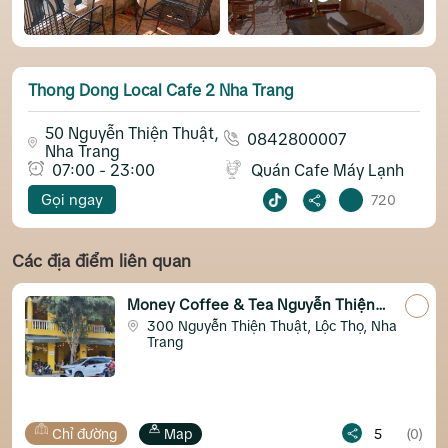
Thong Dong Local Cafe 2 Nha Trang
50 Nguyễn Thiện Thuật,
0842800007
Nha Trang
07:00 - 23:00
Quán Cafe Máy Lạnh
Gọi ngay
720
Các địa điểm liên quan
Money Coffee & Tea Nguyễn Thiện
Thuật
300 Nguyễn Thiện Thuật, Lộc Thọ, Nha
Trang
ỉ đường
Map
5
(0)
Chỉ đ