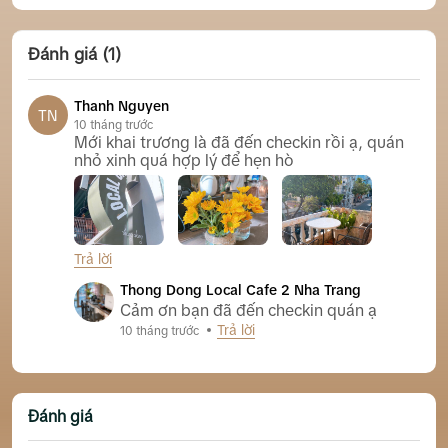
Đánh giá (1)
Thanh Nguyen
TN
10 tháng trước
Mới khai trương là đã đến checkin rồi ạ, quán
nhỏ xinh quá hợp lý để hẹn hò
Trả lời
Thong Dong Local Cafe 2 Nha Trang
Cảm ơn bạn đã đến checkin quán ạ
Trả lời
10 tháng trước
Đánh giá