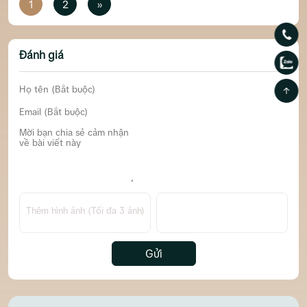
1
2
»
Đánh giá
Thêm hình ảnh (Tối đa 3 ảnh)
Gửi