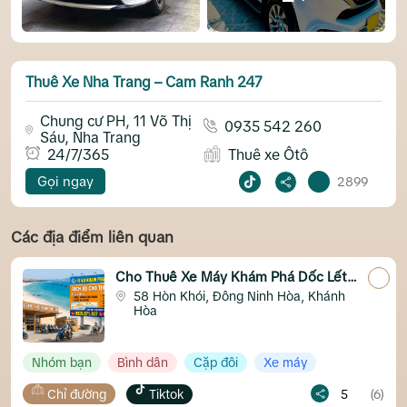
Thuê Xe Nha Trang – Cam Ranh 247
Chung cư PH, 11 Võ Thị
0935 542 260
Sáu, Nha Trang
24/7/365
Thuê xe Ôtô
Gọi ngay
2899
Các địa điểm liên quan
Cho Thuê Xe Máy Khám Phá Dốc Lết
Ninh Hòa
58 Hòn Khói, Đông Ninh Hòa, Khánh
Hòa
Nhóm bạn
Bình dân
Cặp đôi
Xe máy
Chỉ đường
Tiktok
5
(6)