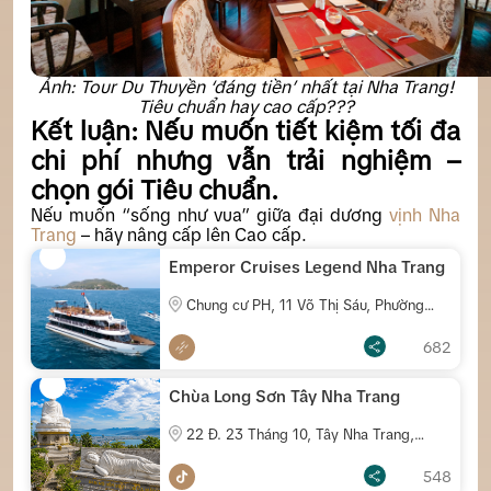
Ảnh: Tour Du Thuyền ‘đáng tiền’ nhất tại Nha Trang!
Tiêu chuẩn hay cao cấp???
Kết luận: Nếu muốn tiết kiệm tối đa
chi phí nhưng vẫn trải nghiệm –
chọn gói Tiêu chuẩn.
Nếu muốn “sống như vua” giữa đại dương
vịnh Nha
Trang
– hãy nâng cấp lên Cao cấp.
Emperor Cruises Legend Nha Trang
Chung cư PH, 11 Võ Thị Sáu, Phường
Nam Nha Trang
682
Chùa Long Sơn Tây Nha Trang
22 Đ. 23 Tháng 10, Tây Nha Trang,
Khánh Hòa
548