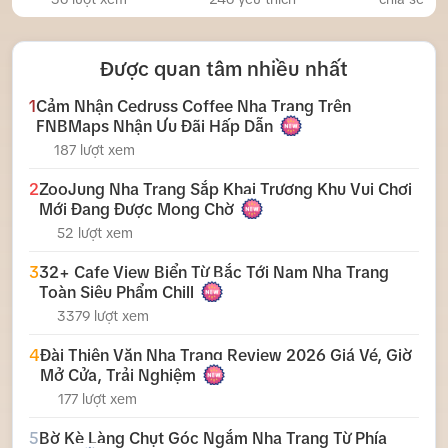
Được quan tâm nhiều nhất
1
Cảm Nhận Cedruss Coffee Nha Trang Trên
FNBMaps Nhận Ưu Đãi Hấp Dẫn
187 lượt xem
2
ZooJung Nha Trang Sắp Khai Trương Khu Vui Chơi
Mới Đang Được Mong Chờ
52 lượt xem
3
32+ Cafe View Biển Từ Bắc Tới Nam Nha Trang
Toàn Siêu Phẩm Chill
3379 lượt xem
4
Đài Thiên Văn Nha Trang Review 2026 Giá Vé, Giờ
Mở Cửa, Trải Nghiệm
177 lượt xem
5
Bờ Kè Làng Chụt Góc Ngắm Nha Trang Từ Phía