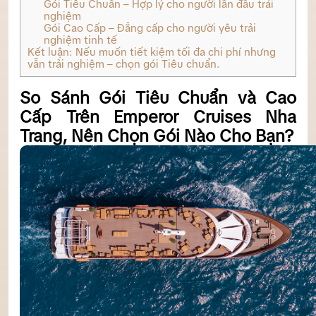
Gói Tiêu Chuẩn – Hợp lý cho người lần đầu trải
nghiệm
Gói Cao Cấp – Đẳng cấp cho người yêu trải
nghiệm tinh tế
Kết luận: Nếu muốn tiết kiệm tối đa chi phí nhưng
vẫn trải nghiệm – chọn gói Tiêu chuẩn.
So Sánh Gói Tiêu Chuẩn và Cao
Cấp Trên Emperor Cruises Nha
Trang, Nên Chọn Gói Nào Cho Bạn?