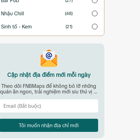
Bar Pub
(27)
Nhậu Chill
(48)
Sinh tố - Kem
(21)
Cập nhật địa điểm mới mỗi ngày
Theo dõi FNBMaps để không bỏ lỡ những
quán ăn ngon, trải nghiệm mới siu thú vị ...
Tôi muốn nhận địa chỉ mới