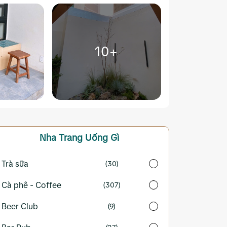
10+
Nha Trang
Uống Gì
Trà sữa
(30)
Cà phê - Coffee
(307)
Beer Club
(9)