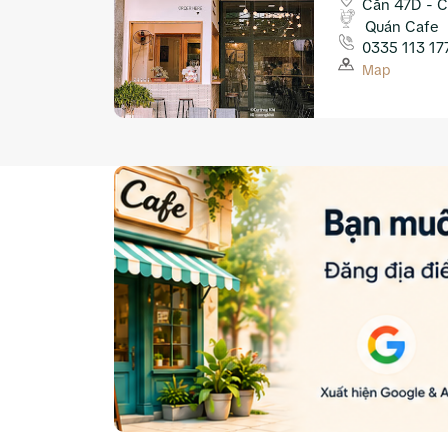
Căn 47D - C
Quán Cafe
0335 113 17
Map