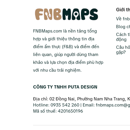
Giới t
Về fn
Blog c
FNBMaps.com là nền tảng tổng
Cách t
hợp và giới thiệu thông tin địa
động
điểm ẩm thực (F&B) và điểm đến
Câu hỏ
gặp?
liên quan, giúp người dùng tham
khảo và lựa chọn địa điểm phù hợp
với nhu cầu trải nghiệm.
CÔNG TY TNHH PUTA DESIGN
Địa chỉ: 02 Đồng Nai, Phường Nam Nha Trang, 
Hotline:
0935 542 260
| Email:
fnbmaps.com@g
Mã số thuế:
4201650196