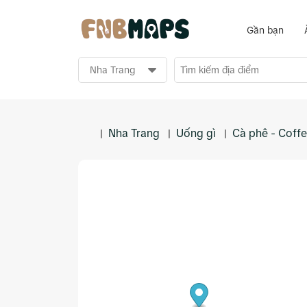
Gần bạn
Nha Trang
Uống gì
Cà phê - Coff
|
|
|