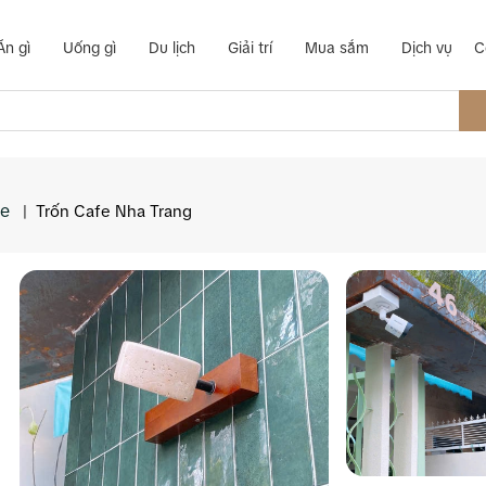
Ăn gì
Uống gì
Du lịch
Giải trí
Mua sắm
Dịch vụ
C
ee
|
Trốn Cafe Nha Trang