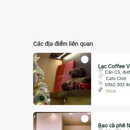
Các địa điểm liên quan
Lạc Coffee V
Trang
Căn C5, đườ
Cafe Chill
0362 303 4
Tiktok
Bao cà phê N