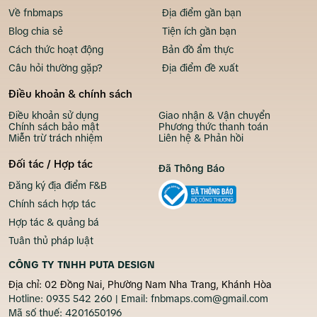
Về fnbmaps
Địa điểm gần bạn
Blog chia sẻ
Tiện ích gần bạn
Cách thức hoạt động
Bản đồ ẩm thực
Câu hỏi thường gặp?
Địa điểm đề xuất
Điều khoản & chính sách
Điều khoản sử dụng
Giao nhận & Vận chuyển
Chính sách bảo mật
Phương thức thanh toán
Miễn trừ trách nhiệm
Liên hệ & Phản hồi
Đối tác / Hợp tác
Đã Thông Báo
Đăng ký địa điểm F&B
Chính sách hợp tác
Hợp tác & quảng bá
Tuân thủ pháp luật
CÔNG TY TNHH PUTA DESIGN
Địa chỉ: 02 Đồng Nai, Phường Nam Nha Trang, Khánh Hòa
Hotline:
0935 542 260
| Email:
fnbmaps.com@gmail.com
Mã số thuế:
4201650196