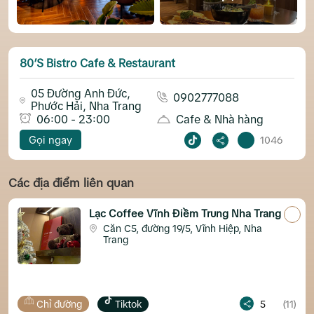
80’s Bistro Cafe & Restaurant
05 Đường Anh Đức,
0902777088
Phước Hải, Nha Trang
06:00 - 23:00
Cafe & Nhà hàng
Gọi ngay
1046
Các địa điểm liên quan
Lạc Coffee Vĩnh Điềm Trung Nha Trang
Lum
Căn C5, đường 19/5, Vĩnh Hiệp, Nha
N
Trang
H
Tiktok
5
(11)
Chỉ đường