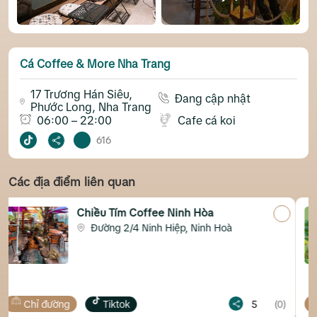
Cá Coffee & More Nha Trang
17 Trương Hán Siêu,
Đang cập nhật
Phước Long, Nha Trang
06:00 – 22:00
Cafe cá koi
616
Các địa điểm liên quan
ffee Ninh Hòa
Xóm Cốm Coffee
Ninh Hiệp, Ninh Hoà
Đường Xóm Cốm
5
(0)
Chỉ đường
Tiktok