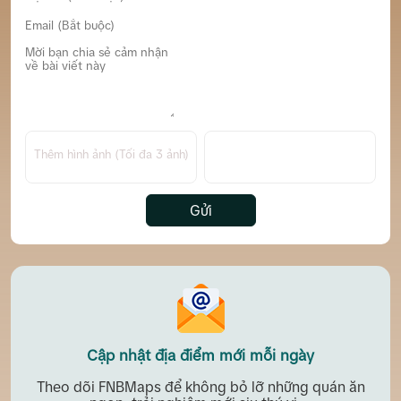
Thêm hình ảnh (Tối đa 3 ảnh)
Gửi
Cập nhật địa điểm mới mỗi ngày
Theo dõi FNBMaps để không bỏ lỡ những quán ăn