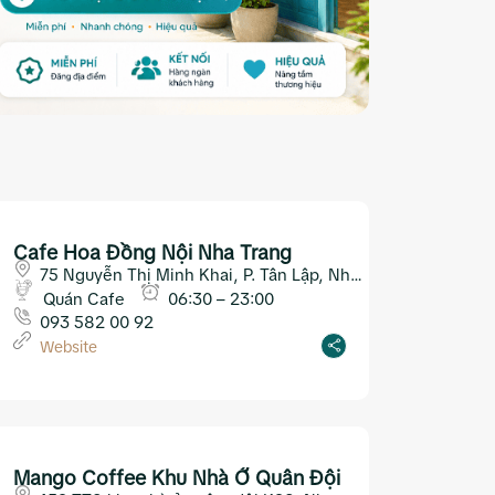
Cafe Hoa Đồng Nội Nha Trang
75 Nguyễn Thị Minh Khai, P. Tân Lập, Nha
Trang
Quán Cafe
06:30 – 23:00
093 582 00 92
Website
Mango Coffee Khu Nhà Ở Quân Đội