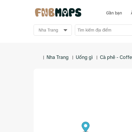
Gần bạn
Nha Trang
Uống gì
Cà phê - Coff
|
|
|