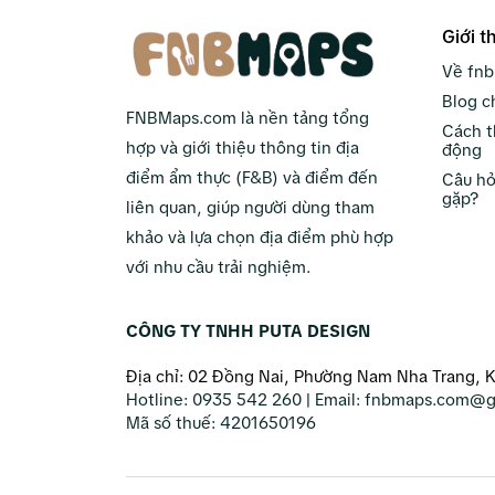
Giới t
Về fn
Blog c
FNBMaps.com là nền tảng tổng
Cách t
hợp và giới thiệu thông tin địa
động
điểm ẩm thực (F&B) và điểm đến
Câu hỏ
gặp?
liên quan, giúp người dùng tham
khảo và lựa chọn địa điểm phù hợp
với nhu cầu trải nghiệm.
CÔNG TY TNHH PUTA DESIGN
Địa chỉ: 02 Đồng Nai, Phường Nam Nha Trang, 
Hotline:
0935 542 260
| Email:
fnbmaps.com@g
Mã số thuế:
4201650196