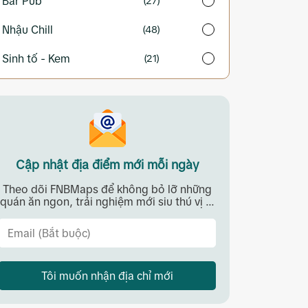
Bar Pub
(27)
Nhậu Chill
(48)
Sinh tố - Kem
(21)
Cập nhật địa điểm mới mỗi ngày
Theo dõi FNBMaps để không bỏ lỡ những
quán ăn ngon, trải nghiệm mới siu thú vị ...
Tôi muốn nhận địa chỉ mới