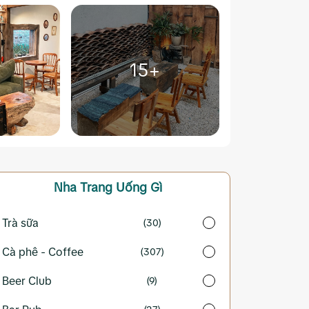
15+
Nha Trang
Uống Gì
Trà sữa
(30)
Cà phê - Coffee
(307)
Beer Club
(9)