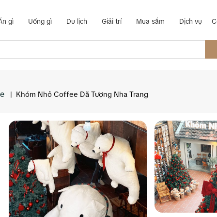
Ăn gì
Uống gì
Du lịch
Giải trí
Mua sắm
Dịch vụ
C
ee
|
Khóm Nhỏ Coffee Dã Tượng Nha Trang