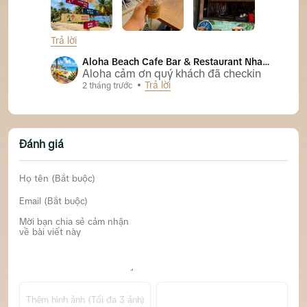
Trả lời
Aloha Beach Cafe Bar & Restaurant Nha Trang
Aloha Beach Cafe Bar & Restaurant Nha
Trang
Aloha cảm ơn quý khách đã checkin
Trả lời
2 tháng trước
Đánh giá
Thêm hình ảnh (Tối đa 3 ảnh)