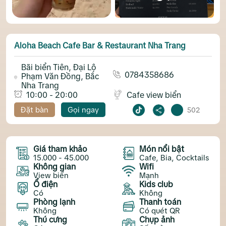
Aloha Beach Cafe Bar & Restaurant Nha Trang
Bãi biển Tiên, Đại Lộ
0784358686
Phạm Văn Đồng, Bắc
Nha Trang
10:00 - 20:00
Cafe view biển
Đặt bàn
Gọi ngay
502
Giá tham khảo
Món nổi bật
15.000 - 45.000
Cafe, Bia, Cocktails
Không gian
Wifi
View biển
Mạnh
Ổ điện
Kids club
Có
Không
Phòng lạnh
Thanh toán
Không
Có quét QR
Thú cưng
Chụp ảnh