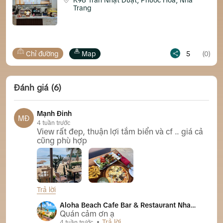
K98 Trần Nhật Duật, Phước Hoà, Nha
Trang
Chỉ đường
Map
5
(0)
Đánh giá (6)
Mạnh Đinh
MĐ
4 tuần trước
View rất đep, thuận lợi tắm biển và cf .. giá cả
cũng phù hợp
Trả lời
Aloha Beach Cafe Bar & Restaurant Nha Trang
Aloha Beach Cafe Bar & Restaurant Nha
Trang
Quán cảm ơn ạ
Trả lời
4 tuần trước