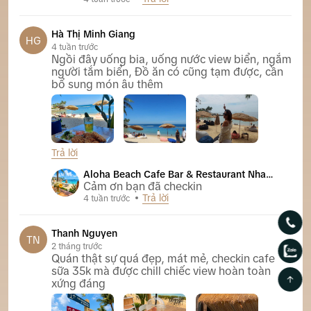
Hà Thị Minh Giang
HG
4 tuần trước
Ngồi đây uống bia, uống nước view biển, ngắm
người tắm biển, Đồ ăn có cũng tạm được, cần
bổ sung món âu thêm
Trả lời
Aloha Beach Cafe Bar & Restaurant Nha Trang
Aloha Beach Cafe Bar & Restaurant Nha
Trang
Cảm ơn bạn đã checkin
Trả lời
4 tuần trước
Thanh Nguyen
TN
2 tháng trước
Quán thật sự quá đẹp, mát mẻ, checkin cafe
sữa 35k mà được chill chiếc view hoàn toàn
xứng đáng