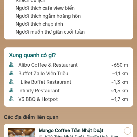
Khách du lịch
Người thích cafe view biển
Người thích ngắm hoàng hôn
Người thích chụp ảnh
Người muốn thư giãn cuối tuần
Xung quanh có gì?
Alibu Coffee & Restaurant
~650 m
Buffet Zallo Viễn Triều
~1,1 km
I Like Buffet Restaurant
~1,3 km
Infinity Restaurant
~1,5 km
V3 BBQ & Hotpot
~1,7 km
Các địa điểm liên quan
Mango Coffee Trần Nhật Duật