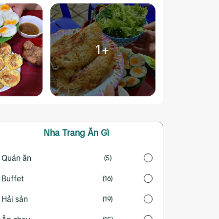
1+
Nha Trang
Ăn Gì
Quán ăn
(5)
Buffet
(16)
Hải sản
(19)