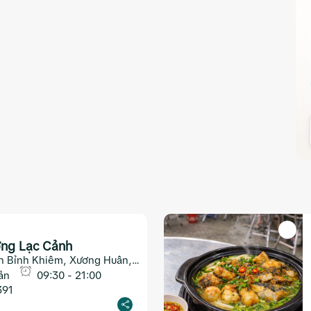
ng Lạc Cảnh
n Bỉnh Khiêm, Xương Huân,
ản
09:30 - 21:00
391