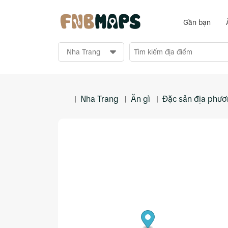
Gần bạn
Nha Trang
Ăn gì
Đặc sản địa phư
|
|
|