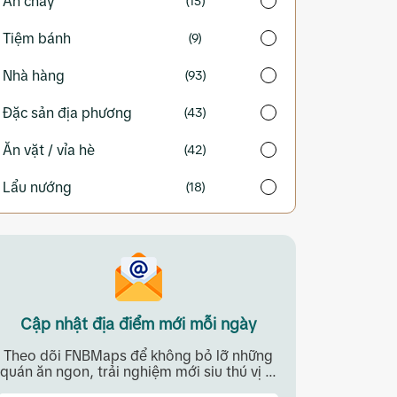
Ăn chay
(15)
Tiệm bánh
(9)
Nhà hàng
(93)
Đặc sản địa phương
(43)
Ăn vặt / vỉa hè
(42)
Lẩu nướng
(18)
Cập nhật địa điểm mới mỗi ngày
Theo dõi FNBMaps để không bỏ lỡ những
quán ăn ngon, trải nghiệm mới siu thú vị ...