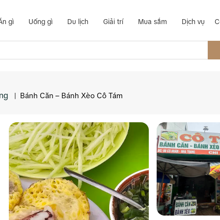
Ăn gì
Uống gì
Du lịch
Giải trí
Mua sắm
Dịch vụ
C
ơng
|
Bánh Căn – Bánh Xèo Cô Tám