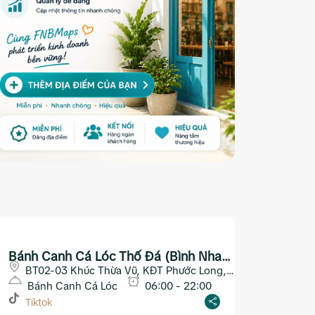
Bánh Canh Cá Lóc Thố Đá (Bình Nha
Trang)
BT02-03 Khúc Thừa Vũ, KĐT Phước Long,
Nha Trang
Bánh Canh Cá Lóc
06:00 - 22:00
Tiktok