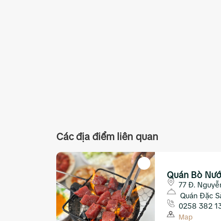
Các địa điểm liên quan
Quán Bò Nướ
77 Đ. Nguyễ
Nha Trang
Quán Đặc S
0258 382 1
Map