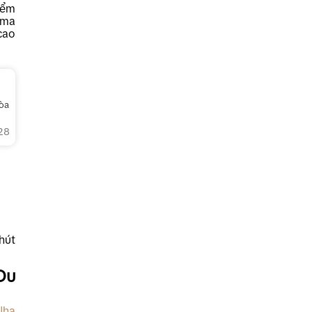
iểm
lma
cao
òa
28
hút
Du
Nha