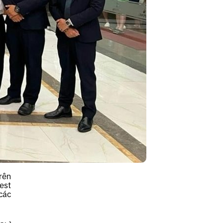
rên
est
các