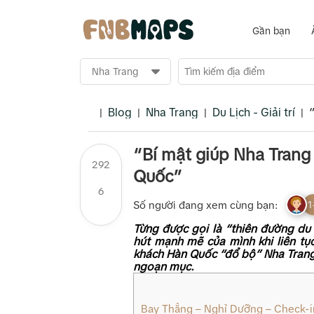
Gần bạn
Blog
Nha Trang
Du Lịch - Giải trí
|
|
|
|
“Bí mật giúp Nha Trang
292
Quốc”
6
Số người đang xem cùng bạn:
1
Từng được gọi là “thiên đường du
hút mạnh mẽ của mình khi liên tụ
khách Hàn Quốc “đổ bộ” Nha Trang
ngoạn mục.
Bay Thẳng – Nghỉ Dưỡng – Check-i