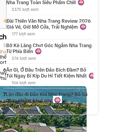
Nha Trang Toàn Siêu Phẩm Chill
3375 lượt xem
4
Đài Thiên Văn Nha Trang Review 2026
Giá Vé, Giờ Mở Cửa, Trải Nghiệm
177 lượt xem
ch
5
Bờ Kè Làng Chụt Góc Ngắm Nha Trang
Từ Phía Biển
Nha
thể
374 lượt xem
ort
6
Ăn Gì, Ở Đâu Trên Đảo Bích Đầm? Bỏ
hay
Túi Ngay Bí Kíp Du Hí Tiết Kiệm Nhất
Phú
106 lượt xem
7
Lần đầu đi Đảo Khỉ Nha Trang? Bỏ túi
ngay những lưu ý này
95 lượt xem