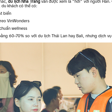
khác,
du lịch Nha Trang
vẫn được xem là “hời” với người Hàn. 
 du khách có thể có:
át biển
p treo VinWonders
 chuẩn wellness
ằng 60–70% so với du lịch Thái Lan hay Bali, nhưng dịch vụ 