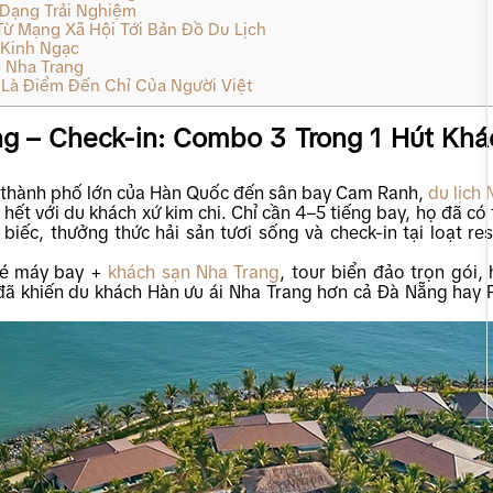
 Dạng Trải Nghiệm
Từ Mạng Xã Hội Tới Bản Đồ Du Lịch
 Kinh Ngạc
 Nha Trang
Là Điểm Đến Chỉ Của Người Việt
g – Check-in: Combo 3 Trong 1 Hút Khá
c thành phố lớn của Hàn Quốc đến sân bay Cam Ranh,
du lịch 
hết với du khách xứ kim chi. Chỉ cần 4–5 tiếng bay, họ đã có 
iếc, thưởng thức hải sản tươi sống và check-in tại loạt res
vé máy bay +
khách sạn Nha Trang
, tour biển đảo trọn gói, 
 đã khiến du khách Hàn ưu ái Nha Trang hơn cả Đà Nẵng hay 