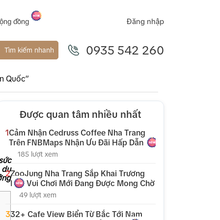
Đăng nhập
ộng đồng
0935 542 260
Tìm kiếm nhanh
àn Quốc”
Được quan tâm nhiều nhất
1
Cảm Nhận Cedruss Coffee Nha Trang
Trên FNBMaps Nhận Ưu Đãi Hấp Dẫn
185 lượt xem
sức
 du
2
ZooJung Nha Trang Sắp Khai Trương
ởng
Khu Vui Chơi Mới Đang Được Mong Chờ
49 lượt xem
3
32+ Cafe View Biển Từ Bắc Tới Nam