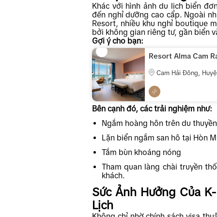
Khác với hình ảnh du lịch biển đ
đến nghỉ dưỡng cao cấp. Ngoài nhữ
Resort, nhiều khu nghỉ boutique 
bởi không gian riêng tư, gần biển v
Gợi ý cho bạn:
Resort Alma Cam R
Cam Hải Đông, Huy
Tỉnh Khánh Hòa, Việ
Bên cạnh đó, các trải nghiệm như:
Ngắm hoàng hôn trên du thuyền
Lặn biển ngắm san hô tại Hòn 
Tắm bùn khoáng nóng
Tham quan làng chài truyền th
khách.
Sức Ảnh Hưởng Của K-I
Lịch
Không chỉ nhờ chính sách visa thuậ