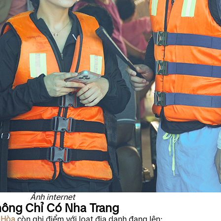
Ảnh internet
hông Chỉ Có Nha Trang
 Hòa
còn ghi điểm với loạt địa danh đang lên: