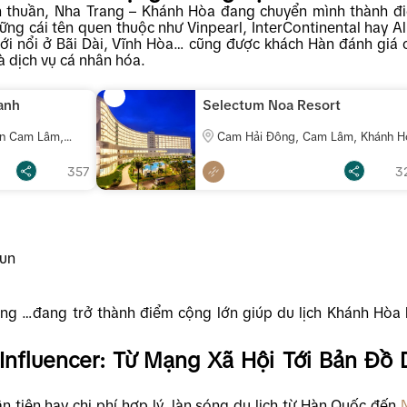
ơn thuần, Nha Trang – Khánh Hòa đang chuyển mình thành đ
ng cái tên quen thuộc như Vinpearl, InterContinental hay A
mới nổi ở Bãi Dài, Vĩnh Hòa… cũng được khách Hàn đánh giá 
à dịch vụ cá nhân hóa.
anh
Selectum Noa Resort
ện Cam Lâm,
Cam Hải Đông, Cam Lâm, Khánh H
t Nam
357
3
Mun
ống …đang trở thành điểm cộng lớn giúp du lịch Khánh Hòa 
nfluencer: Từ Mạng Xã Hội Tới Bản Đồ 
n tiện hay chi phí hợp lý, làn sóng du lịch từ Hàn Quốc đến