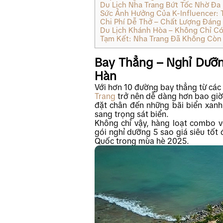
Du Lịch Nha Trang Bứt Tốc Nhờ Đa
Sức Ảnh Hưởng Của K-Influencer: 
Chi Phí Dễ Thở – Chất Lượng Đáng
Du Lịch Khánh Hòa – Không Chỉ Có
Tạm Kết: Nha Trang Đã Không Còn 
Bay Thẳng – Nghỉ Dưỡn
Hàn
Với hơn 10 đường bay thẳng từ cá
Trang
trở nên dễ dàng hơn bao giờ 
đặt chân đến những bãi biển xanh b
sang trọng sát biển.
Không chỉ vậy, hàng loạt combo 
gói nghỉ dưỡng 5 sao giá siêu tốt
Quốc trong mùa hè 2025.