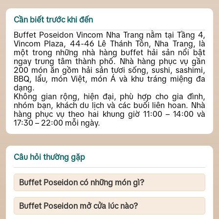
Cần biết trước khi đến
Buffet Poseidon Vincom Nha Trang nằm tại Tầng 4,
Vincom Plaza, 44-46 Lê Thánh Tôn, Nha Trang, là
một trong những nhà hàng buffet hải sản nổi bật
ngay trung tâm thành phố. Nhà hàng phục vụ gần
200 món ăn gồm hải sản tươi sống, sushi, sashimi,
BBQ, lẩu, món Việt, món Á và khu tráng miệng đa
dạng.
Không gian rộng, hiện đại, phù hợp cho gia đình,
nhóm bạn, khách du lịch và các buổi liên hoan. Nhà
hàng phục vụ theo hai khung giờ 11:00 – 14:00 và
17:30 – 22:00 mỗi ngày.
Câu hỏi thường gặp
Buffet Poseidon có những món gì?
Nhà hàng phục vụ gần 200 món gồm hải sản tươi,
cua, ghẹ, tôm, hàu, sushi, sashimi, BBQ, lẩu, món
Buffet Poseidon mở cửa lúc nào?
nóng và khu tráng miệng.