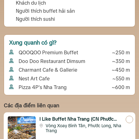
Khách du lịch
Người thích buffet hải sản
Người thích sushi
Xung quanh có gì?
QOOQOO Premium Buffet
~250 m
Doo Doo Restaurant Dimsum
~350 m
Charmant Cafe & Gallerie
~450 m
Nest Art Cafe
~550 m
Pizza 4P's Nha Trang
~600 m
Các địa điểm liên quan
I Like Buffet Nha Trang (CN Phước
Long)
Vòng Xoay Bình Tân, Phước Long, Nha
Trang