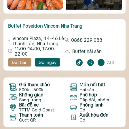
Buffet Poseidon Vincom Nha Trang
Vincom Plaza, 44-46 Lê
0868 229 088
Thánh Tôn, Nha Trang
11:00–14:00, 17:00–
Buffet hải sản
22:00
Đặt bàn
Gọi ngay
730
Giá tham khảo
Món nổi bật
500k - 600k
Hải sản
Không gian
Phù hợp
Sang trọng
Cặp đôi, nhóm
Bãi đỗ xe
Phòng lạnh
TTTM Gold Coast
Có
Thanh toán
Xuất hóa đơn
Quét QR
Có