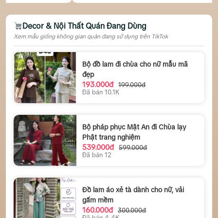
Decor & Nội Thất Quán Đang Dùng
Xem mẫu giống không gian quán đang sử dụng trên TikTok
Bộ đồ lam đi chùa cho nữ mẫu mã
đẹp
193.000đ
199.000đ
Đã bán 10.1K
Bộ pháp phục Mật An đi Chùa lạy
Phật trang nghiệm
539.000đ
599.000đ
Đã bán 12
Đồ lam áo xẻ tà dành cho nữ, vải
gấm mềm
160.000đ
300.000đ
Đã bán 4.4K