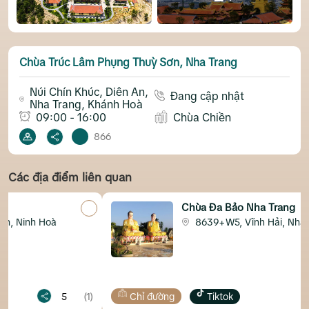
Chùa Trúc Lâm Phụng Thuỳ Sơn, Nha Trang
Núi Chín Khúc, Diên An,
Đang cập nhật
Nha Trang, Khánh Hoà
09:00 - 16:00
Chùa Chiền
866
Các địa điểm liên quan
Chùa Đa Bảo Nha Trang
8639+W5, Vĩnh Hải, Nha Trang
5
(1)
Chỉ đường
Tiktok
5