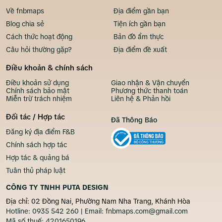
Về fnbmaps
Địa điểm gần bạn
Blog chia sẻ
Tiện ích gần bạn
Cách thức hoạt động
Bản đồ ẩm thực
Câu hỏi thường gặp?
Địa điểm đề xuất
Điều khoản & chính sách
Điều khoản sử dụng
Giao nhận & Vận chuyển
Chính sách bảo mật
Phương thức thanh toán
Miễn trừ trách nhiệm
Liên hệ & Phản hồi
Đối tác / Hợp tác
Đã Thông Báo
Đăng ký địa điểm F&B
Chính sách hợp tác
Hợp tác & quảng bá
Tuân thủ pháp luật
CÔNG TY TNHH PUTA DESIGN
Địa chỉ: 02 Đồng Nai, Phường Nam Nha Trang, Khánh Hòa
Hotline:
0935 542 260
| Email:
fnbmaps.com@gmail.com
Mã số thuế:
4201650196