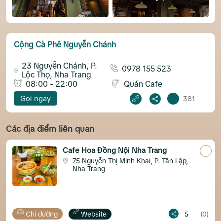
Cộng Cà Phê Nguyễn Chánh
23 Nguyễn Chánh, P.
0978 155 523
Lộc Thọ, Nha Trang
08:00 - 22:00
Quán Cafe
Gọi ngay
381
Các địa điểm liên quan
Cafe Hoa Đồng Nội Nha Trang
75 Nguyễn Thị Minh Khai, P. Tân Lập,
Nha Trang
Chỉ đường
Website
5
(0)
C