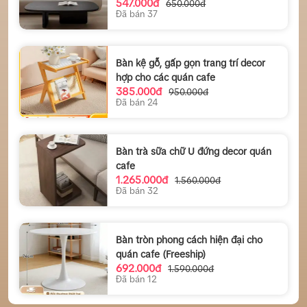
547.000đ
650.000đ
Đã bán 37
Bàn kệ gỗ, gấp gọn trang trí decor
hợp cho các quán cafe
385.000đ
950.000đ
Đã bán 24
Bàn trà sữa chữ U đứng decor quán
cafe
1.265.000đ
1.560.000đ
Đã bán 32
Bàn tròn phong cách hiện đại cho
quán cafe (Freeship)
692.000đ
1.590.000đ
Đã bán 12