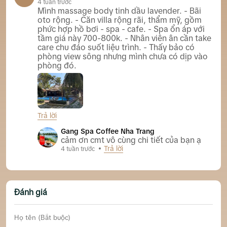
4 tuần trước
Mình massage body tinh dầu lavender. - Bãi
oto rộng. - Căn villa rộng rãi, thẩm mỹ, gồm
phức hợp hồ bơi - spa - cafe. - Spa ổn áp với
tầm giá này 700-800k. - Nhân viên ân cần take
care chu đáo suốt liệu trình. - Thấy bảo có
phòng view sông nhưng mình chưa có dịp vào
phòng đó.
Trả lời
Gang Spa Coffee Nha Trang
Gang Spa Coffee Nha Trang
cảm ơn cmt vô cùng chi tiết của bạn ạ
Trả lời
4 tuần trước
Đánh giá