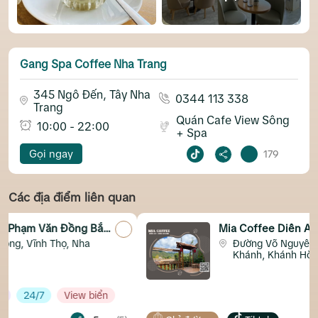
Gang Spa Coffee Nha Trang
345 Ngô Đến, Tây Nha
0344 113 338
Trang
Quán Cafe View Sông
10:00 - 22:00
+ Spa
Gọi ngay
179
Các địa điểm liên quan
Bắc
Mia Coffee Diên An Diên Khánh
Đường Võ Nguyên Giáp, Diên An, Diên
Khánh, Khánh Hòa
iển