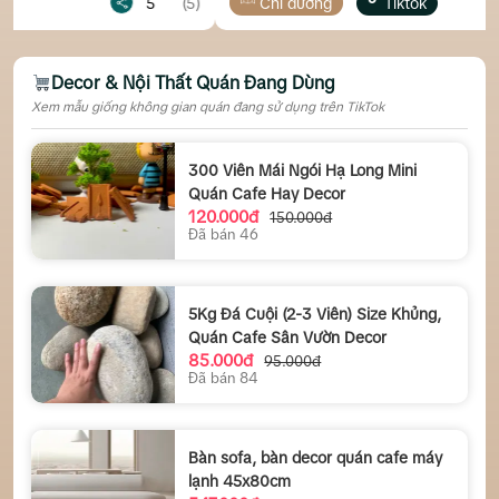
5
(5)
Chỉ đường
Tiktok
5
Decor & Nội Thất Quán Đang Dùng
Xem mẫu giống không gian quán đang sử dụng trên TikTok
300 Viên Mái Ngói Hạ Long Mini
Quán Cafe Hay Decor
120.000đ
150.000đ
Đã bán 46
5Kg Đá Cuội (2-3 Viên) Size Khủng,
Quán Cafe Sân Vườn Decor
85.000đ
95.000đ
Đã bán 84
Bàn sofa, bàn decor quán cafe máy
lạnh 45x80cm