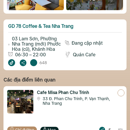
GD 78 Coffee & Tea Nha Trang
03 Lam Sơn, Phường
Đang cập nhật
Nha Trang (mới) Phước
Hòa (cũ), Khánh Hòa
06:30 – 22:00
Quán Cafe
648
Các địa điểm liên quan
Cafe Misa Phan Chu Trinh
33 Đ. Phan Chu Trinh, P. Vạn Thạnh,
Nha Trang
ng
Map
5
(0)
Chỉ đường