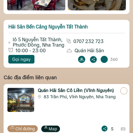
Hải Sản Bến Cảng Nguyễn Tất Thành
lô 5 Nguyễn Tất Thành,
0707 232 723
Phước Đồng, Nha Trang
10:00 - 23:00
Quán Hải Sản
Gọi ngay
360
Các địa điểm liên quan
Quán Hải Sản Cô Liền (Vĩnh Nguyên)
83 Trần Phú, Vĩnh Nguyên, Nha Trang
Hải sản
ỉ đường
Map
5
(0)
Chỉ đ