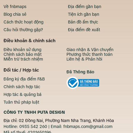
Về fnbmaps
Địa điểm gần bạn
Blog chia sẻ
Tiện ích gần bạn
Cách thức hoạt động
Bản đồ ẩm thực
Câu hỏi thường gặp?
Địa điểm đề xuất
Điều khoản & chính sách
Điều khoản sử dụng
Giao nhận & Vận chuyển
Chính sách bảo mật
Phương thức thanh toán
Miễn trừ trách nhiệm
Liên hệ & Phản hồi
Đối tác / Hợp tác
Đã Thông Báo
Đăng ký địa điểm F&B
Chính sách hợp tác
Hợp tác & quảng bá
Tuân thủ pháp luật
CÔNG TY TNHH PUTA DESIGN
Địa chỉ: 02 Đồng Nai, Phường Nam Nha Trang, Khánh Hòa
Hotline:
0935 542 260
| Email:
fnbmaps.com@gmail.com
Mã số thuế:
4201650196